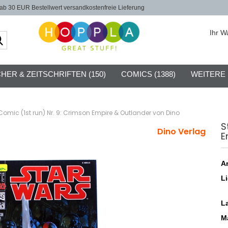
b 30 EUR Bestellwert versandkostenfreie Lieferung
Ihr W
Suche...
HER & ZEITSCHRIFTEN (150)
COMICS (1388)
WEITERE
Comic (1st run) Nr. 9: Crimson Empire & Outlander von Dino
S
Dino Verlag
E
Ar
Li
L
Ma