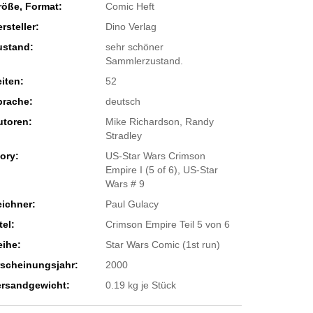
röße, Format:
Comic Heft
rsteller:
Dino Verlag
ustand:
sehr schöner
Sammlerzustand.
iten:
52
prache:
deutsch
utoren:
Mike Richardson, Randy
Stradley
ory:
US-Star Wars Crimson
Empire I (5 of 6), US-Star
Wars # 9
eichner:
Paul Gulacy
tel:
Crimson Empire Teil 5 von 6
eihe:
Star Wars Comic (1st run)
rscheinungsjahr:
2000
ersandgewicht:
0.19
kg je Stück