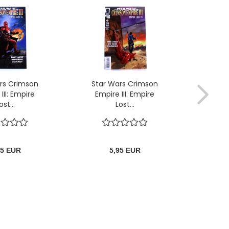
rs Crimson
Star Wars Crimson
Star
III: Empire
Empire III: Empire
Empi
ost...
Lost...
95 EUR
5,95 EUR