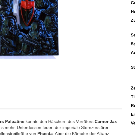
G
He
Z
Se
S
A
St
Z
Ti
R
E
rs Palpatine
konnte den Häschern des Verräters
Carnor Jax
V
is mehr. Unterdessen feuert der imperiale Sternzerstörer
llenstreitkräfte von
Phaeda
. Aber die Kämpfer der Allianz