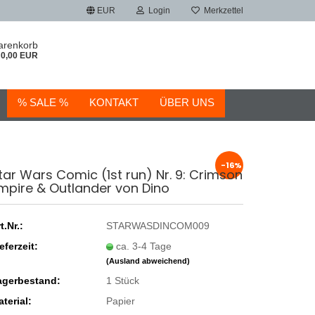
EUR
Login
Merkzettel
arenkorb
0,00 EUR
% SALE %
KONTAKT
ÜBER UNS
-16%
tar Wars Comic (1st run) Nr. 9: Crimson
mpire & Outlander von Dino
t.Nr.:
STARWASDINCOM009
eferzeit:
ca. 3-4 Tage
(Ausland abweichend)
agerbestand:
1
Stück
terial:
Papier