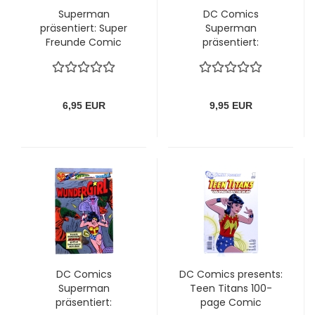
Superman
DC Comics
präsentiert: Super
Superman
Freunde Comic
präsentiert:
Album Nr. 2:
Wundergirl Comic
Warnung der
(Wonder Woman)
Wunderzwillinge von
Nr. 9 (1981)
Ehapa
6,95 EUR
9,95 EUR
DC Comics
DC Comics presents:
Superman
Teen Titans 100-
präsentiert:
page Comic