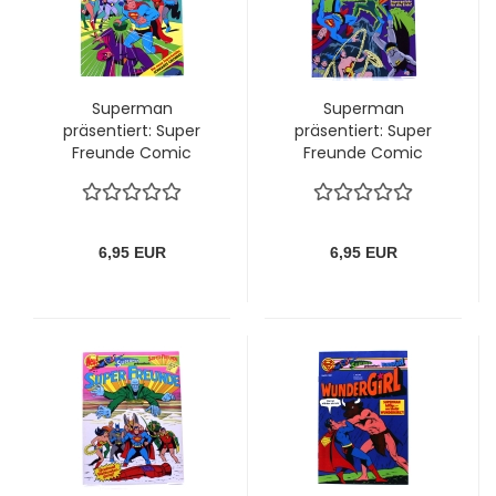
Superman
Superman
präsentiert: Super
präsentiert: Super
Freunde Comic
Freunde Comic
Album Nr. 5: Die neue
Album Nr. 7: Die
Superheldin:
Flamme des Lebens
Schwarze Orchidee
von Ehapa
von Ehapa
6,95 EUR
6,95 EUR