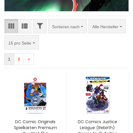
FILTER
Sortieren nach
Sortieren nach
Alle Hersteller
pro Seite
16 pro Seite
1
2
»
DC Comic Originals
DC Comics Justice
Spielkarten Premium
League (Rebirth)