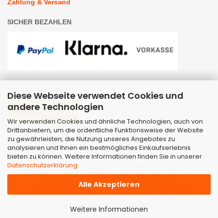
Zahlung & Versand
SICHER BEZAHLEN
WIR VERSENDEN MIT
Diese Webseite verwendet Cookies und
andere Technologien
Wir verwenden Cookies und ähnliche Technologien, auch von
Drittanbietern, um die ordentliche Funktionsweise der Website
zu gewährleisten, die Nutzung unseres Angebotes zu
analysieren und Ihnen ein bestmögliches Einkaufserlebnis
bieten zu können. Weitere Informationen finden Sie in unserer
Datenschutzerklärung
.
Webshop
by Gambio.de © 2026 | Template von
JungCreative
.
Alle Preise inkl. MwSt. & zzgl. Versandkosten
Alle Akzeptieren
Alle Markennamen, Warenzeichen sowie sämtliche
Produktbilder sind Eigentum Ihrer rechtmäßigen Eigentümer
und dienen hier nur der Beschreibung.
Weitere Informationen