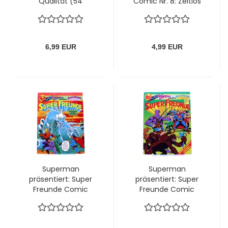
Qualität (54
Comic Nr. 8: Zeitlos
Spielkarten) von
mit XL-Poster von
Winning Moves
Panini
6,99 EUR
4,99 EUR
Superman
Superman
präsentiert: Super
präsentiert: Super
Freunde Comic
Freunde Comic
Album Nr. 6:
Album Nr. 1: Wendy
Gefangen in der
und Marvin - die
Zeitfalle! von Ehapa
jungen Superhelden!