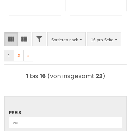
FILTER
Sortieren nach
pro Seite
Sortieren nach
16 pro Seite
1
2
»
1
bis
16
(von insgesamt
22
)
PREIS
PREIS
Preis bis