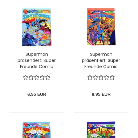
Superman
Superman
präsentiert: Super
präsentiert: Super
Freunde Comic
Freunde Comic
Album Nr. 4: Die
Album Nr. 9: Das
Fremden, die Atlantis
Rätsel der
stahlen! von Ehapa
Doppelgänger von
Ehapa
6,95 EUR
6,95 EUR