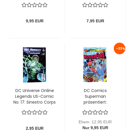
Wundergirl Comic
spectacular
(Wonder Woman)
Nr. 5 (1981)
9,95 EUR
7,95 EUR
-23%
DC Universe Online
DC Comics
Legends US-Comic
Superman
No. 17: Sinestro Corps
präsentiert:
War
Wundergirl Comic
(Wonder Woman)
Nr. 5 (1983)
Ehem. 12,95 EUR
Nur 9,95 EUR
2,95 EUR