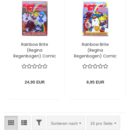
Rainbow Brite
Rainbow Brite
(Regina
(Regina
Regenbogen) Comic
Regenbogen) Comic
Super Auswahlband
Super Auswahlband
Nr. 1: Regina und ihre
Nr. 2: Ein gefährliches
Regenbogenfreunde
Versteck
24,95 EUR
8,95 EUR
FILTER
Sortieren nach
pro Seite
Sortieren nach
16 pro Seite