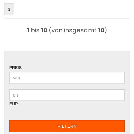
1
1
bis
10
(von insgesamt
10
)
PREIS
PREIS
Preis bis
-
EUR
FILTERN