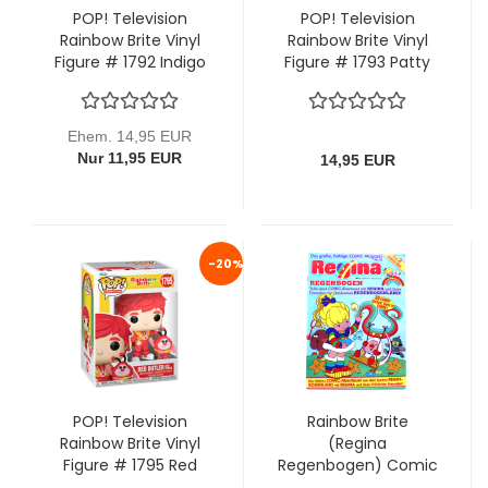
POP! Television
POP! Television
Rainbow Brite Vinyl
Rainbow Brite Vinyl
Figure # 1792 Indigo
Figure # 1793 Patty
& Hammy von Funko
O'Green & Lucky von
Funko
Ehem. 14,95 EUR
Nur 11,95 EUR
14,95 EUR
-20%
POP! Television
Rainbow Brite
Rainbow Brite Vinyl
(Regina
Figure # 1795 Red
Regenbogen) Comic
Butler & Romeo von
Magazin Nr. 18: Der