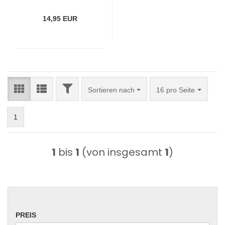
14,95 EUR
FILTER
Sortieren nach
pro Seite
Sortieren nach
16 pro Seite
1
1
bis
1
(von insgesamt
1
)
PREIS
PREIS