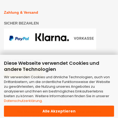
Zahlung & Versand
SICHER BEZAHLEN
WIR VERSENDEN MIT
Diese Webseite verwendet Cookies und
andere Technologien
Wir verwenden Cookies und ähnliche Technologien, auch von
Drittanbietern, um die ordentliche Funktionsweise der Website
zu gewährleisten, die Nutzung unseres Angebotes zu
analysieren und Ihnen ein bestmögliches Einkaufserlebnis
bieten zu können. Weitere Informationen finden Sie in unserer
Datenschutzerklärung
.
Webshop
by Gambio.de © 2026 | Template von
JungCreative
.
Alle Preise inkl. MwSt. & zzgl. Versandkosten
Alle Akzeptieren
Alle Markennamen, Warenzeichen sowie sämtliche
Produktbilder sind Eigentum Ihrer rechtmäßigen Eigentümer