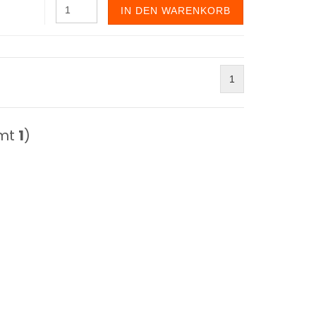
IN DEN WARENKORB
1
amt
1
)