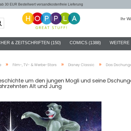
b 30 EUR Bestellwert versandkostenfreie Lieferung
Ihr W
Suche...
HER & ZEITSCHRIFTEN (150)
COMICS (1388)
WEITERE
»
»
»
e
Film-, TV- & Werbe-Stars
Disney Classic
Das Dschung
eschichte um den jungen Mogli und seine Dschunge
Jahrzehnten Alt und Jung