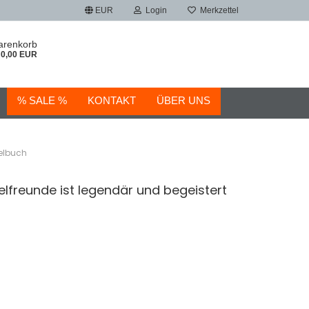
EUR
Login
Merkzettel
arenkorb
0,00 EUR
% SALE %
KONTAKT
ÜBER UNS
elbuch
lfreunde ist legendär und begeistert