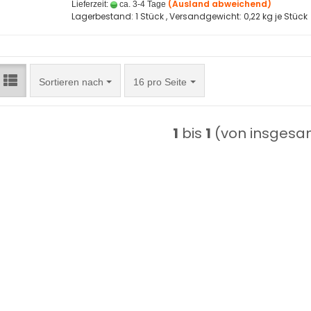
(Ausland abweichend)
Lieferzeit:
ca. 3-4 Tage
Lagerbestand: 1 Stück , Versandgewicht:
0,22
kg je Stück
Sortieren nach
pro Seite
Sortieren nach
16 pro Seite
1
bis
1
(von insges