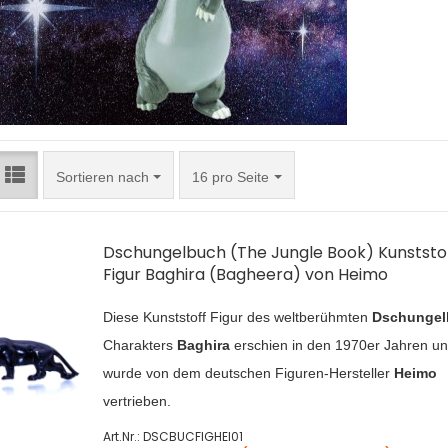
Sortieren nach
pro Seite
Sortieren nach
16 pro Seite
Dschungelbuch (The Jungle Book) Kunststo
Figur Baghira (Bagheera) von Heimo
Diese Kunststoff Figur des weltberühmten
Dschungel
Charakters
Baghira
erschien in den 1970er Jahren u
wurde von dem deutschen Figuren-Hersteller
Heimo
vertrieben.
Art.Nr.: DSCBUCFIGHEI01