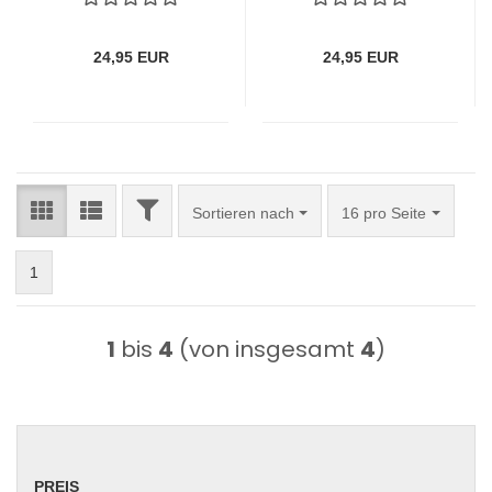
enough
24,95 EUR
24,95 EUR
FILTER
Sortieren nach
pro Seite
Sortieren nach
16 pro Seite
1
1
bis
4
(von insgesamt
4
)
PREIS
PREIS