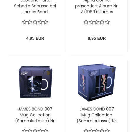
Scotland Yard:
Alpha Comic
Scharfe Schüsse bei
präsentiert Album Nr.
James Bond
2 (1989): James
Bond 007: Lizenz
zum Töten - der
offizielle Comic zum
Film
4,95 EUR
8,95 EUR
JAMES BOND 007
JAMES BOND 007
Mug Collection
Mug Collection
(Sammlertasse) Nr.
(Sammlertasse) Nr.
21: Casino Royal
19: The World is not