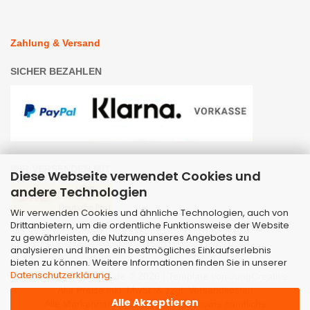
Zahlung & Versand
SICHER BEZAHLEN
WIR VERSENDEN MIT
Diese Webseite verwendet Cookies und
andere Technologien
Wir verwenden Cookies und ähnliche Technologien, auch von
Drittanbietern, um die ordentliche Funktionsweise der Website
zu gewährleisten, die Nutzung unseres Angebotes zu
analysieren und Ihnen ein bestmögliches Einkaufserlebnis
bieten zu können. Weitere Informationen finden Sie in unserer
Datenschutzerklärung
.
Webshop
by Gambio.de © 2026 | Template von
JungCreative
.
Alle Preise inkl. MwSt. & zzgl. Versandkosten
Alle Akzeptieren
Alle Markennamen, Warenzeichen sowie sämtliche