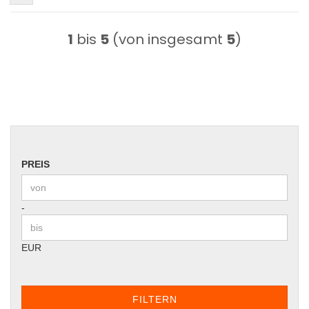
1
bis
5
(von insgesamt
5
)
PREIS
PREIS
Preis bis
-
EUR
FILTERN