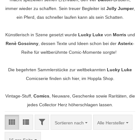
immer wieder zu schaffen. Sein treuer Begleiter ist
Jolly Jumper
,
ein Pferd, das schneller laufen kann als sein Schatten.
Künstlerisch in Szene gesetzt wurde
Lucky Luke
von
Morris
und
Renè Goscinny
, dessen Texte und Ideen schon bei der
Asterix
-
Reihe für weltberühmte Comic-Momente sorgte!
Die begehrten Sammlerstücke zur weltbekannten
Lucky Luke
Comicserie finden sich hier, im Hoppla Shop.
Vintage-Stuff,
Comics
, Neuware, Geschenke sowie Raritäten, die
jedes Collector Herz höherschlagen lassen.
FILTER
Sortieren nach
Sortieren nach
Alle Hersteller
pro Seite