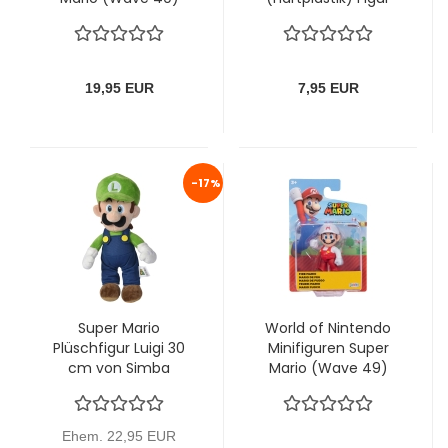
Light Blue Yoshi with
"Peach" von
Egg
Nintendo (1994)
19,95 EUR
7,95 EUR
-17%
Super Mario
World of Nintendo
Plüschfigur Luigi 30
Minifiguren Super
cm von Simba
Mario (Wave 49)
"Fire Mario" von Jakks
Ehem. 22,95 EUR