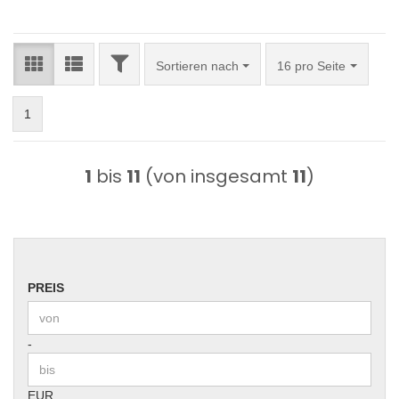
FILTER
Sortieren nach
pro Seite
Sortieren nach
16 pro Seite
1
1
bis
11
(von insgesamt
11
)
PREIS
PREIS
Preis bis
-
EUR