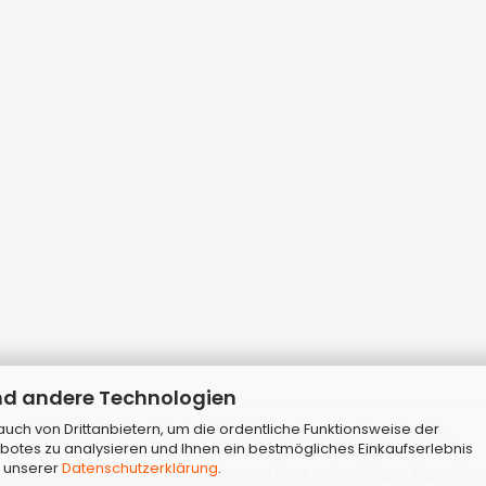
nd andere Technologien
ch von Drittanbietern, um die ordentliche Funktionsweise der
Webshop
by Gambio.de © 2026 | Template von
JungCreative
.
botes zu analysieren und Ihnen ein bestmögliches Einkaufserlebnis
Alle Preise inkl. MwSt. & zzgl. Versandkosten
n unserer
Datenschutzerklärung
.
sämtliche Produktbilder sind Eigentum Ihrer rechtmäßigen Eigentümer