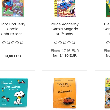
Tom und Jerry
Police Academy
Die
Comic
Comic Magazin
Com
Geburtstags-
Nr. 2: Baby
Spezial Nr. 1 von
Boomer kehrt
Condor
zurück von
ko
Bastei
alle
Ehem. 17,95 EUR
Ehe
Nur 14,95 EUR
Nu
14,95 EUR