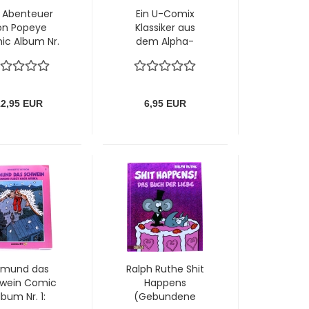
e Abenteuer
Ein U-Comix
on Popeye
Klassiker aus
c Album Nr.
dem Alpha-
 Popeye und
Comic Verlag
Geisterschiff
(Hardcover):
on Ehapa
Marcel Gotlib
AAAAHRG Nr. 1
12,95 EUR
6,95 EUR
dmund das
Ralph Ruthe Shit
wein Comic
Happens
lbum Nr. 1:
(Gebundene