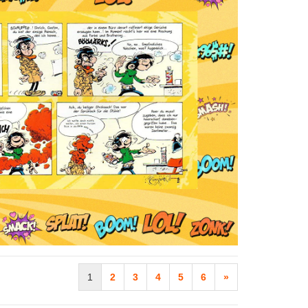
1
2
3
4
5
6
»