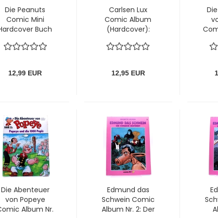
Die Peanuts
Carlsen Lux
Di
Comic Mini
Comic Album
v
Hardcover Buch
(Hardcover):
Comi
Titel: Freunde
Valerius - der
12:
fürs Leben von
Comic-
das 
Carlsen
Agent...vom
v
Index bedroht!
12,99 EUR
12,95 EUR
von Carlsen
Die Abenteuer
Edmund das
E
von Popeye
Schwein Comic
Sch
Comic Album Nr.
Album Nr. 2: Der
A