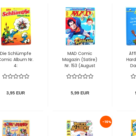
Die Schlümpfe
MAD Comic
Äff
Comic Album Nr.
Magazin (Satire)
Hard
4:
Nr. 153 (August
Da
Schlumpfparade
2013):
m
von Gevacur
Superlahm:
m
Mann aus Qual
von Panini
3,95 EUR
5,99 EUR
-16%