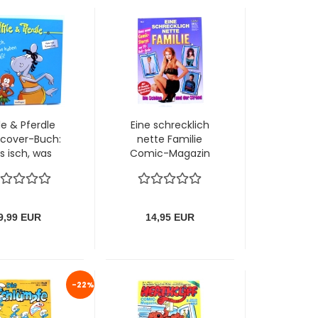
le & Pferdle
Eine schrecklich
cover-Buch:
nette Familie
s isch, was
Comic-Magazin
an haben
Nr. 2 - mit AL
uuß! von
Bundys
Esslinger
Wahnsinns-
Sprüchen
9,99 EUR
14,95 EUR
-22%