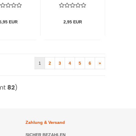
mund fliegt
Ausgabe): Das
h Afrika von
Buch der Liebe
Carlsen
von Carlsen
5,95 EUR
2,95 EUR
1
2
3
4
5
6
»
mt
82
)
Zahlung & Versand
SICHER BEZAHLEN