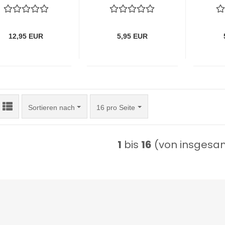
13: Popeye und
schwarze
Ed
die 1000 Popis
Kontinent von
nac
von Ehapa
Carlsen
12,95 EUR
5,95 EUR
Sortieren nach
pro Seite
Sortieren nach
16 pro Seite
1
bis
16
(von insgesa