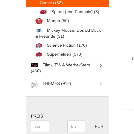
Comics (82)
Spirou (und Fantasio) (6)
Manga (50)
Mickey Mouse, Donald Duck
& Freunde (31)
Science Fiction (178)
Superhelden (573)
Film-, TV- & Werbe-Stars
(460)
THEMES (918)
PREIS
PREIS
Preis bis
-
EUR