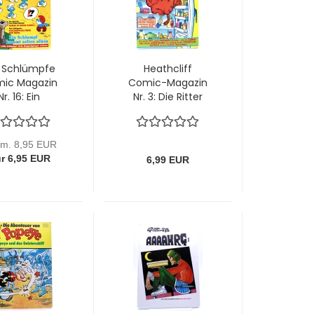
 Schlümpfe
Heathcliff
ic Magazin
Comic-Magazin
Nr. 16: Ein
Nr. 3: Die Ritter
Schlumpf
der Katerfreunde
mmt selten
von Condor
in von Bastei
m. 8,95 EUR
r 6,95 EUR
6,99 EUR