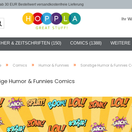
b 30 EUR Bestellwert versandkostenfreie Lieferung
Ihr W
Suche...
HER & ZEITSCHRIFTEN (150)
COMICS (1388)
WEITERE
»
»
»
e
Comics
Humor & Funnies
Sonstige Humor & Funnies 
ige Humor & Funnies Comics