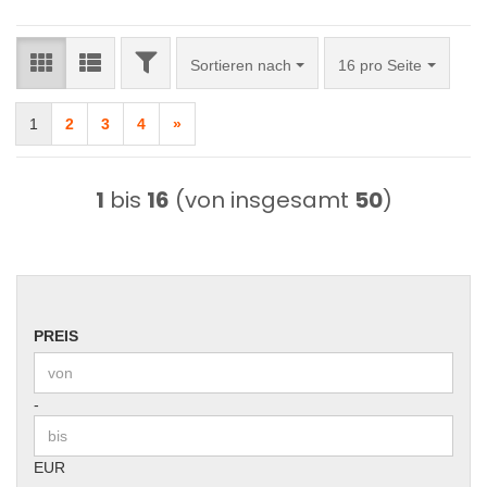
FILTER
Sortieren nach
pro Seite
Sortieren nach
16 pro Seite
1
2
3
4
»
1
bis
16
(von insgesamt
50
)
PREIS
PREIS
Preis bis
-
EUR