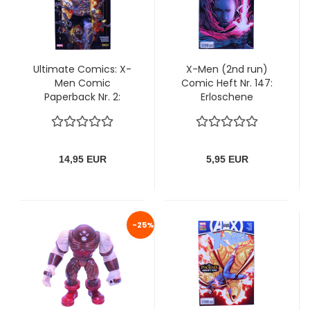
Ultimate Comics: X-
X-Men (2nd run)
Men Comic
Comic Heft Nr. 147:
Paperback Nr. 2:
Erloschene
Angst und
Generationen von
Schrecken von
Panini
Panini
14,95 EUR
5,95 EUR
-25%