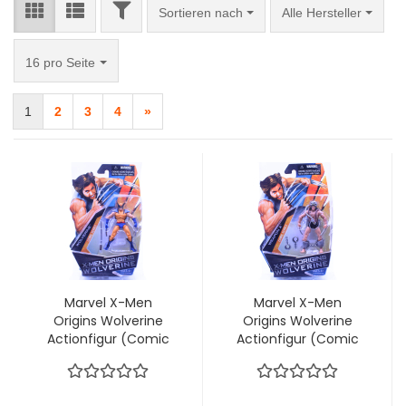
FILTER
Sortieren nach
Sortieren nach
Alle Hersteller
pro Seite
16 pro Seite
1
2
3
4
»
Marvel X-Men
Marvel X-Men
Origins Wolverine
Origins Wolverine
Actionfigur (Comic
Actionfigur (Comic
Series) Wolverine
Series) Weapon X
(yellow outfit)