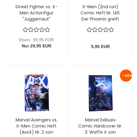
Street Fighter vs. X-
X-Men (2nd run)
Men Actionfigur
Comic Heft Nr. 145:
"Juggernaut"
Der Phoenix greift
Capcom (Toy Biz,
ein! von Panini
1998)
Ehem. 39,95 EUR
Nur 29,95 EUR
5,95 EUR
-40%
Marvel Avengers vs.
Marvel Exklusiv
X-Men Comic Heft
Comic Hardcover Nr.
(AvsX) Nr. 2 von
3: Waffe X von