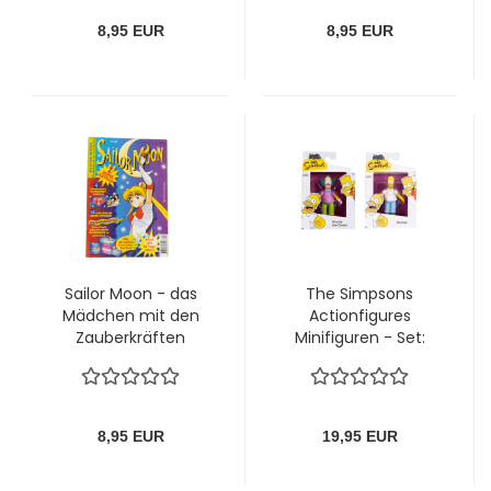
8,95 EUR
8,95 EUR
Sailor Moon - das
The Simpsons
Mädchen mit den
Actionfigures
Zauberkräften
Minifiguren - Set:
Magazin Nr. 9 (1998)
"Homer (Wave 1),
Krusty der Clown
(Wave 2)" von Jakks
8,95 EUR
19,95 EUR