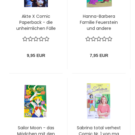
Akte X Comic
Hanna-Barbera
Paperback - die
Familie Feuerstein
unheimlichen Fälle
und andere
des FBI Nr. 1: Wir sind
Geschichten Comic
nicht allein
Nr. 40: Freiheit oder
Heirat
9,95 EUR
7,95 EUR
Sailor Moon - das
Sabrina total verhext
Mädchen mit den
Comic Nr. 1 von mg