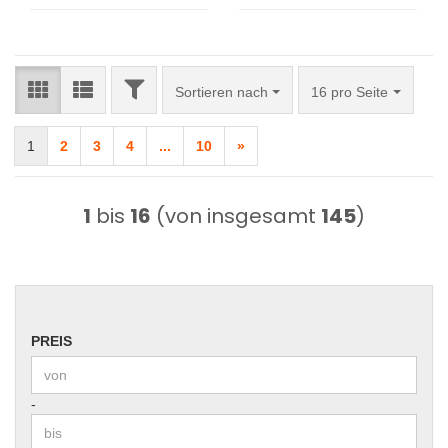
FILTER
Sortieren nach
pro Seite
Sortieren nach
16 pro Seite
1
2
3
4
...
10
»
1
bis
16
(von insgesamt
145
)
PREIS
PREIS
Preis bis
-