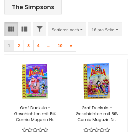
The Simpsons
FILTER
Sortieren nach
pro Seite
Sortieren nach
16 pro Seite
1
2
3
4
...
10
»
Graf Duckula -
Graf Duckula -
Geschichten mit Biß
Geschichten mit Biß
Comic Magazin Nr.
Comic Magazin Nr.
16: Ein kleiner Boss im
15: Spinatpudding
grossen Schloss von
macht stark!von