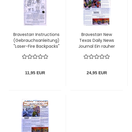
Bravestarr Instructions
Bravestarr New
(Gebrauchsanleitung)
Texas Daily News
"Laser-Fire Backpacks"
Journal Ein rauher
von Mattel
Wind weht in New
Texas von Mattel
11,95 EUR
24,95 EUR