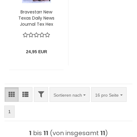
Bravestarr New
Texas Daily News
Journal Tex Hex
kappt die Wasser-
Pipeline von Mattel
24,95 EUR
FILTER
Sortieren nach
pro Seite
Sortieren nach
16 pro Seite
1
1
bis
11
(von insgesamt
11
)