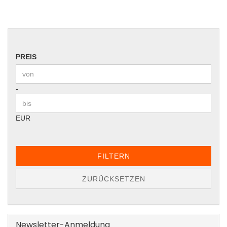
PREIS
PREIS
Preis bis
-
EUR
FILTERN
ZURÜCKSETZEN
Newsletter-Anmeldung