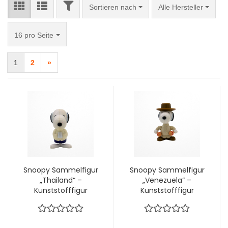
FILTER
Sortieren nach
Sortieren nach
Alle Hersteller
pro Seite
16 pro Seite
1
2
»
Snoopy Sammelfigur
Snoopy Sammelfigur
„Thailand“ –
„Venezuela“ –
Kunststofffigur
Kunststofffigur
(Peanuts)
(Peanuts)