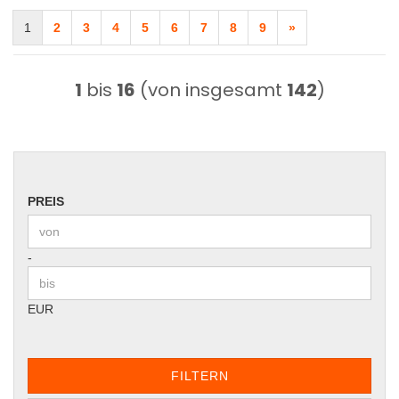
1
2
3
4
5
6
7
8
9
»
1
bis
16
(von insgesamt
142
)
PREIS
PREIS
Preis bis
-
EUR
FILTERN