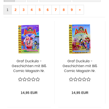
1
2
3
4
5
6
7
8
9
»
Graf Duckula -
Graf Duckula -
Geschichten mit Biß
Geschichten mit Biß
Comic Magazin Nr.
Comic Magazin Nr.
16: Ein kleiner Boss im
15: Spinatpudding
grossen Schloss von
macht stark!von
Bastei
Bastei
14,95 EUR
14,95 EUR