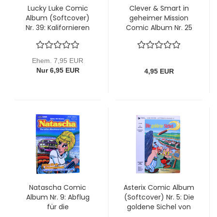
Lucky Luke Comic
Clever & Smart in
Album (Softcover)
geheimer Mission
Nr. 39: Kalifornieren
Comic Album Nr. 25
oder Tod von Ehapa
(2. Auflage): Lass das
sein, Frankenstein!
Ehem. 7,95 EUR
Nur 6,95 EUR
4,95 EUR
Natascha Comic
Asterix Comic Album
Album Nr. 9: Abflug
(Softcover) Nr. 5: Die
für die
goldene Sichel von
Diamantenbande
Ehapa (3,50 DM