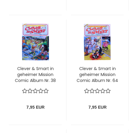
Clever & Smart in
Clever & Smart in
geheimer Mission
geheimer Mission
Comic Album Nr. 38
Comic Album Nr. 64
(2. Auflage): Wir
(2. Auflage):
hau'n auf den Putz,
verbohrt, verstört
zu Omas Schutz!
und abgehört...!
7,95 EUR
7,95 EUR