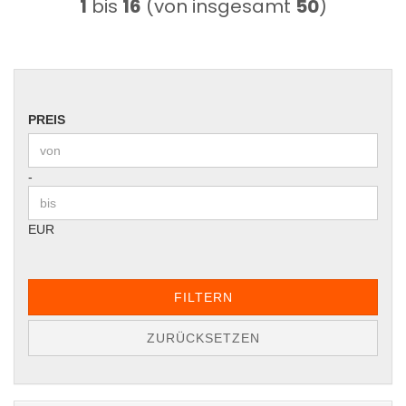
1
bis
16
(von insgesamt
50
)
PREIS
PREIS
Preis bis
-
EUR
FILTERN
ZURÜCKSETZEN