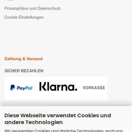
Privatsphäre und Datenschutz
Cookie Einstellungen
Zahlung & Versand
SICHER BEZAHLEN
WIR VERSENDEN MIT
Diese Webseite verwendet Cookies und
andere Technologien
Wir verwenden Cookies und ähnliche Technologien, auch von