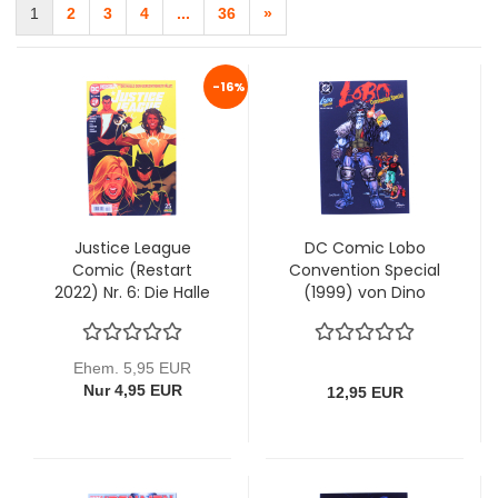
1
2
3
4
...
36
»
-16%
Justice League
DC Comic Lobo
Comic (Restart
Convention Special
2022) Nr. 6: Die Halle
(1999) von Dino
der Gerechtigkeit
Verlag
fällt!
Ehem. 5,95 EUR
Nur 4,95 EUR
12,95 EUR