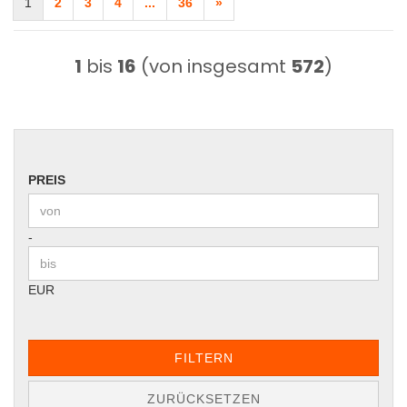
1
2
3
4
...
36
»
1
bis
16
(von insgesamt
572
)
PREIS
PREIS
Preis bis
-
EUR
FILTERN
ZURÜCKSETZEN