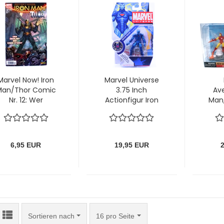
Marvel Now! Iron
Marvel Universe
Man/Thor Comic
3.75 Inch
Ave
Nr. 12: Wer
Actionfigur Iron
Man,
überlebt den
Man Stealth Ops
C
Eisen-Sturm?
von Hasbro
"Di
von Panini
M
6,95 EUR
19,95 EUR
Sortieren nach
pro Seite
Sortieren nach
16 pro Seite