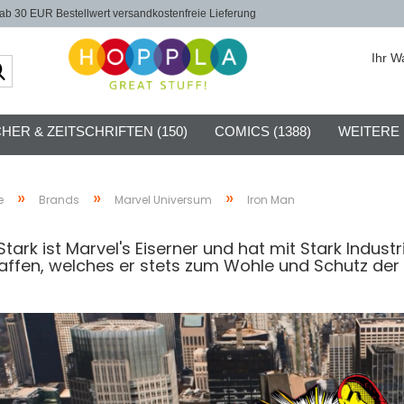
b 30 EUR Bestellwert versandkostenfreie Lieferung
Ihr W
Suche...
HER & ZEITSCHRIFTEN (150)
COMICS (1388)
WEITERE
»
»
»
e
Brands
Marvel Universum
Iron Man
tark ist Marvel's Eiserner und hat mit Stark Indus
affen, welches er stets zum Wohle und Schutz der 