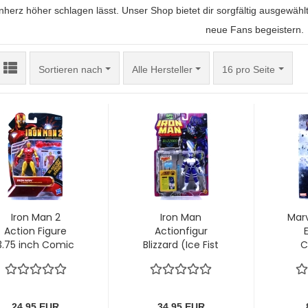
nherz höher schlagen lässt. Unser Shop bietet dir sorgfältig ausgewäh
neue Fans begeistern.
Sortieren nach
pro Seite
Sortieren nach
Alle Hersteller
16 pro Seite
Iron Man 2
Iron Man
Mar
Action Figure
Actionfigur
3.75 inch Comic
Blizzard (Ice Fist
C
Series # 26:
Punch) von Toy
"Blast-Off Iron
Biz
Vor
Man" von Hasbro
zu
24,95 EUR
34,95 EUR