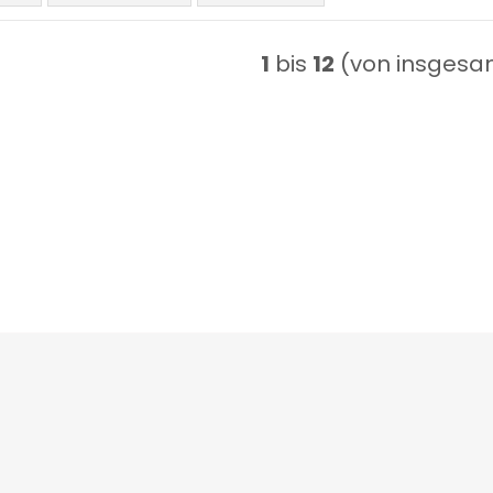
1
bis
12
(von insges