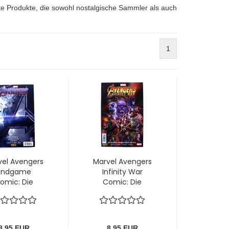
lte Produkte, die sowohl nostalgische Sammler als auch
1
vel Avengers
Marvel Avengers
Endgame
Infinity War
omic: Die
Comic: Die
offizielle
offizielle
geschichte
Vorgeschichte
m Film! von
zum Film! von
Panini
Panini
8,95 EUR
8,95 EUR