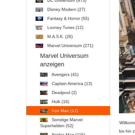
DC Universum (473)
Disney Modern (27)
Fantasy & Horror (55)
Looney Tunes (12)
M.A.S.K. (26)
Marvel Universum (271)
Marvel Universum
anzeigen
Avengers (41)
Captain America (13)
Deadpool (2)
Hulk (16)
Iron Man (12)
Sonstige Marvel
Willkom
Superhelden (52)
bis hin 
Spider-Man (115)