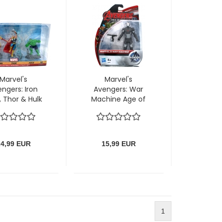
Marvel's
Marvel's
ngers: Iron
Avengers: War
 Thor & Hulk
Machine Age of
ollectible
Ultron
orama 3 Pack
Actionfigur von
Set" von
Hasbro
onogram
24,99 EUR
15,99 EUR
1