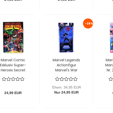
-28%
Marvel Comic
Marvel Legends
Marv
Exklusiv Super-
Actionfigur
Man
Heroes Secret
Marvel's War
Nr.
Wars Nr. 9
Machine 15 cm
(Softcover)
von Hasbro
Ehem. 34,95 EUR
Nur 24,95 EUR
24,99 EUR