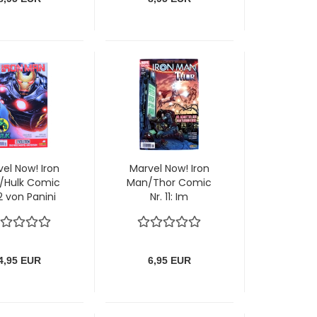
el Now! Iron
Marvel Now! Iron
/Hulk Comic
Man/Thor Comic
 2 von Panini
Nr. 11: Im
Schatten der
Rüstungskriege
von Panini
4,95 EUR
6,95 EUR