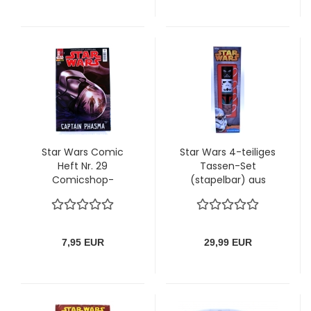
Star Wars Comic
Star Wars 4-teiliges
Heft Nr. 29
Tassen-Set
Comicshop-
(stapelbar) aus
Ausgabe - Captain
Keramik mit Motiven
Phasma, das große
von Chewbacca,
Finale!
Darth Vader, Boba
Fett und
7,95 EUR
29,99 EUR
Stormtrooper