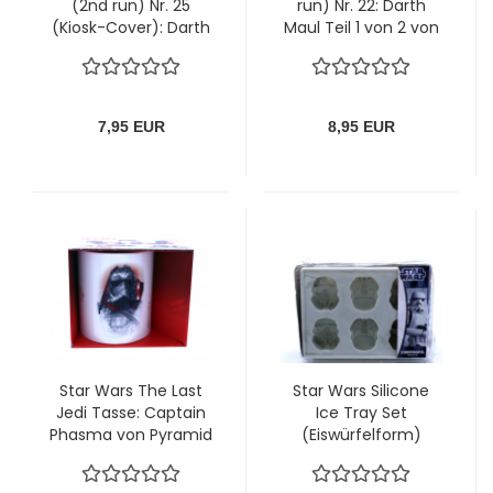
(2nd run) Nr. 25
run) Nr. 22: Darth
(Kiosk-Cover): Darth
Maul Teil 1 von 2 von
Vader: Zeit der
Dino
Entscheidung von
Panini
7,95 EUR
8,95 EUR
Star Wars The Last
Star Wars Silicone
Jedi Tasse: Captain
Ice Tray Set
Phasma von Pyramid
(Eiswürfelform)
Motiv "Stormtrooper"
von Kotobukiya