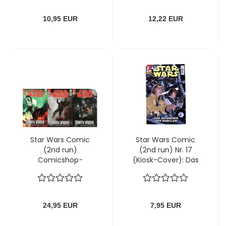
10,95 EUR
12,22 EUR
Star Wars Comic
Star Wars Comic
(2nd run)
(2nd run) Nr. 17
Comicshop-
(Kiosk-Cover): Das
Ausgaben 34 - 36:
Gefängnis der
DARTH VADER - der
Rebellen von Panini
Auserwählte
(komplette Story)
24,95 EUR
7,95 EUR
von Panini