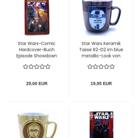
Star Wars-Comic
Star Wars Keramik
Hardcover-Buch
Tasse R2-D2 im blue
Episode Showdown
metallic-Look von
auf dem
Half Moon Bay
Schmugglermond
von Panini
29,00 EUR
19,95 EUR