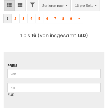
FILTER
Sortieren nach
pro Seite
Sortieren nach
16 pro Seite
1
2
3
4
5
6
7
8
9
»
1
bis
16
(von insgesamt
140
)
PREIS
PREIS
Preis bis
-
EUR