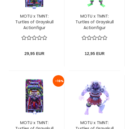
MOTU x TMNT:
MOTU x TMNT:
Turtles of Grayskull
Turtles of Grayskull
Actionfigur
Actionfigur
Michelangelo 14 cm
Michelangelo 14 cm
(Reptile Wars) von
von Mattel (lose)
Mattel
29,95 EUR
12,95 EUR
-16%
MOTU x TMNT:
MOTU x TMNT:
Turtles of Grayskull
Turtles of Grayskull