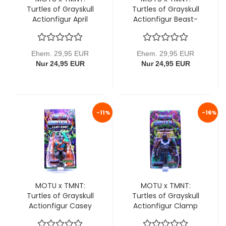
Turtles of Grayskull
Turtles of Grayskull
Actionfigur April
Actionfigur Beast-
O'Neal 14 cm von
Man 15 cm von
Mattel
Mattel (lose)
Ehem. 29,95 EUR
Ehem. 29,95 EUR
Nur 24,95 EUR
Nur 24,95 EUR
-11%
-16%
MOTU x TMNT:
MOTU x TMNT:
Turtles of Grayskull
Turtles of Grayskull
Actionfigur Casey
Actionfigur Clamp
Jones 14 cm von
Champ 14 cm