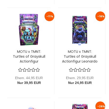
-11%
-16%
MOTU x TMNT:
MOTU x TMNT:
Turtles of Grayskull
Turtles of Grayskull
Actionfigur
Actionfigur Leonardo
Leatherhead 14 cm
14 cm (Reptile Wars)
von Mattel
von Mattel
Ehem. 44,95 EUR
Ehem. 29,95 EUR
Nur 39,95 EUR
Nur 24,95 EUR
-26%