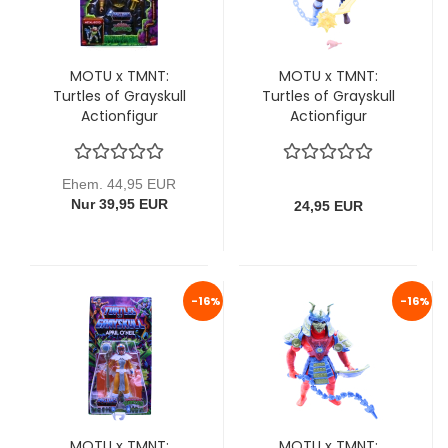
MOTU x TMNT:
MOTU x TMNT:
Turtles of Grayskull
Turtles of Grayskull
Actionfigur
Actionfigur
2Bopsteady 14 cm
2Bopsteady 14 cm
von Mattel
von Mattel (lose)
Ehem. 44,95 EUR
Nur 39,95 EUR
24,95 EUR
-16%
-16%
MOTU x TMNT:
MOTU x TMNT: