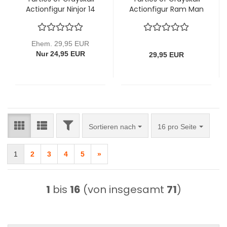
Actionfigur Ninjor 14
Actionfigur Ram Man
cm (Reptile Wars)
15 cm von Mattel
von Mattel
(lose)
Ehem. 29,95 EUR
Nur 24,95 EUR
29,95 EUR
FILTER
Sortieren nach
pro Seite
Sortieren nach
16 pro Seite
1
2
3
4
5
»
1
bis
16
(von insgesamt
71
)