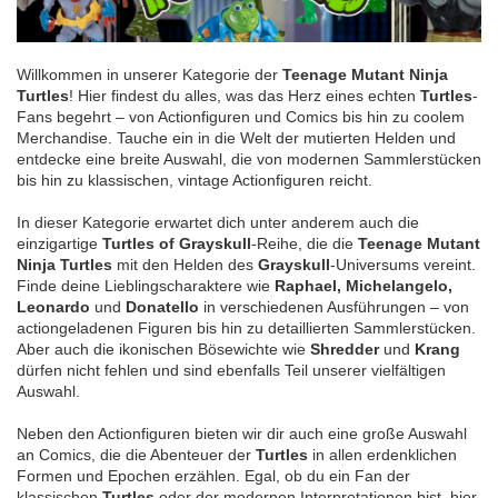
Willkommen in unserer Kategorie der
Teenage Mutant Ninja
Turtles
! Hier findest du alles, was das Herz eines echten
Turtles
-
Fans begehrt – von Actionfiguren und Comics bis hin zu coolem
Merchandise. Tauche ein in die Welt der mutierten Helden und
entdecke eine breite Auswahl, die von modernen Sammlerstücken
bis hin zu klassischen, vintage Actionfiguren reicht.
In dieser Kategorie erwartet dich unter anderem auch die
einzigartige
Turtles of Grayskull
-Reihe, die die
Teenage Mutant
Ninja Turtles
mit den Helden des
Grayskull
-Universums vereint.
Finde deine Lieblingscharaktere wie
Raphael, Michelangelo,
Leonardo
und
Donatello
in verschiedenen Ausführungen – von
actiongeladenen Figuren bis hin zu detaillierten Sammlerstücken.
Aber auch die ikonischen Bösewichte wie
Shredder
und
Krang
dürfen nicht fehlen und sind ebenfalls Teil unserer vielfältigen
Auswahl.
Neben den Actionfiguren bieten wir dir auch eine große Auswahl
an Comics, die die Abenteuer der
Turtles
in allen erdenklichen
Formen und Epochen erzählen. Egal, ob du ein Fan der
klassischen
Turtles
oder der modernen Interpretationen bist, hier