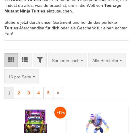
findest du alles, was du brauchst, um in die Welt von
Teenage
Mutant Ninja Turtles
einzutauchen.
Stöbere jetzt durch unser Sortiment und hol dir das perfekte
Turtles
-Merchandise für dich oder als Geschenk für einen echten
Fan!
FILTER
Sortieren nach
Sortieren nach
Alle Hersteller
pro Seite
16 pro Seite
1
2
3
4
5
»
-11%