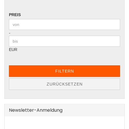
PREIS
PREIS
Preis bis
-
EUR
FILTERN
ZURÜCKSETZEN
Newsletter-Anmeldung