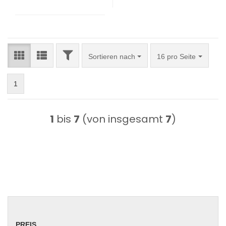
FILTER
Sortieren nach
pro Seite
Sortieren nach
16 pro Seite
1
1
bis
7
(von insgesamt
7
)
PREIS
PREIS