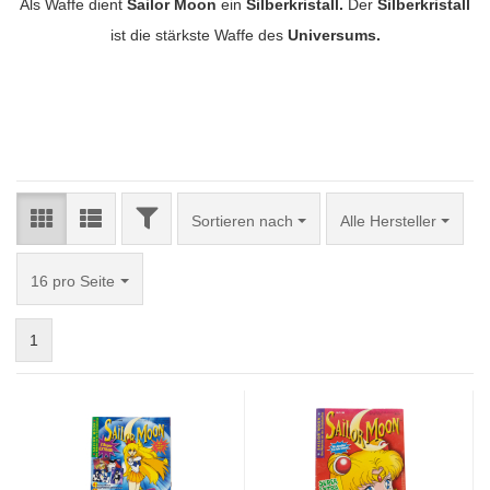
Als Waffe dient
Sailor Moon
ein
Silberkristall.
Der
Silberkristall
ist die stärkste Waffe des
Universums.
FILTER
Sortieren nach
Sortieren nach
Alle Hersteller
pro Seite
16 pro Seite
1