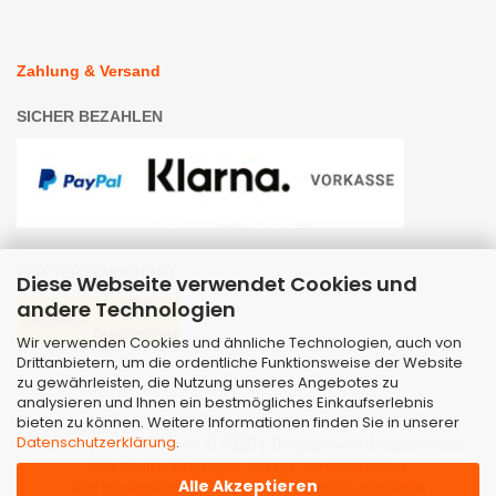
Zahlung & Versand
SICHER BEZAHLEN
WIR VERSENDEN MIT
Diese Webseite verwendet Cookies und
andere Technologien
Wir verwenden Cookies und ähnliche Technologien, auch von
Drittanbietern, um die ordentliche Funktionsweise der Website
zu gewährleisten, die Nutzung unseres Angebotes zu
analysieren und Ihnen ein bestmögliches Einkaufserlebnis
bieten zu können. Weitere Informationen finden Sie in unserer
Datenschutzerklärung
.
Webshop
by Gambio.de © 2026 | Template von
JungCreative
.
Alle Preise inkl. MwSt. & zzgl. Versandkosten
Alle Akzeptieren
Alle Markennamen, Warenzeichen sowie sämtliche