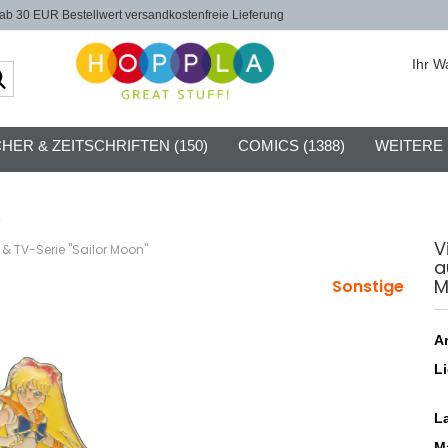
b 30 EUR Bestellwert versandkostenfreie Lieferung
Ihr W
Suche...
HER & ZEITSCHRIFTEN (150)
COMICS (1388)
WEITERE
»
V
& TV-Serie "Sailor Moon"
a
M
Sonstige
Ar
Li
L
Ma