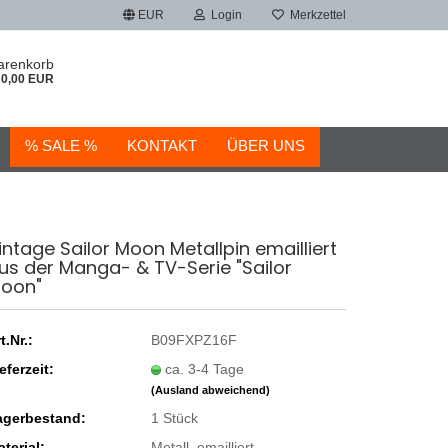
EUR
Login
Merkzettel
arenkorb
0,00 EUR
% SALE %
KONTAKT
ÜBER UNS
intage Sailor Moon Metallpin emailliert
us der Manga- & TV-Serie "Sailor
oon"
t.Nr.:
B09FXPZ16F
eferzeit:
ca. 3-4 Tage
(Ausland abweichend)
agerbestand:
1
Stück
terial:
Metall, emailliert