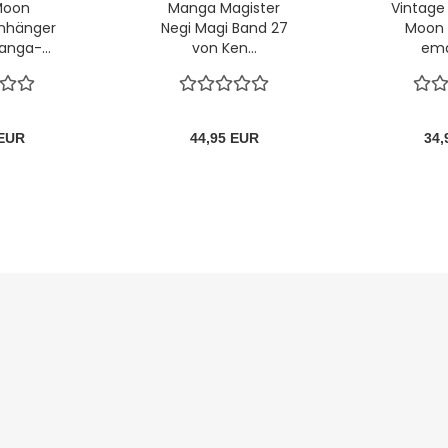
 Moon
Manga Magister
Vintage 
anhänger
Negi Magi Band 27
Moon 
anga-...
von Ken...
emai
 EUR
44,95 EUR
34,