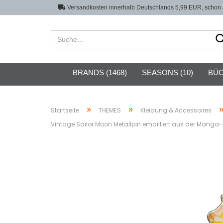
Versandkosten innerhalb Deutschlands 5,99 EUR, schon a
BRANDS (1468)
SEASONS (10)
BÜC
»
»
Startseite
THEMES
Kleidung & Accessoires
Vintage Sailor Moon Metallpin emailliert aus der Manga- 