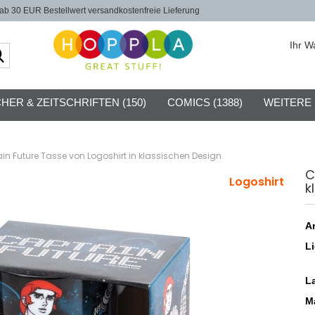
b 30 EUR Bestellwert versandkostenfreie Lieferung
Ihr W
Suche...
HER & ZEITSCHRIFTEN (150)
COMICS (1388)
WEITERE
in Future Tasse von Logoshirt in klassischen Design
C
Logoshirt
k
Ar
Li
L
Ma