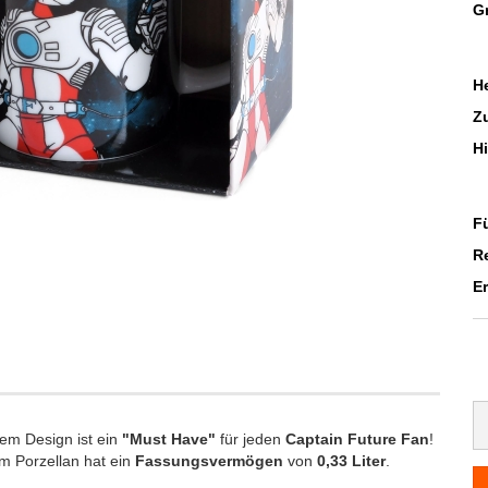
G
He
Z
H
F
R
E
hem Design ist ein
"Must Have"
für jeden
Captain Future Fan
!
m Porzellan hat ein
Fassungsvermögen
von
0,33 Liter
.