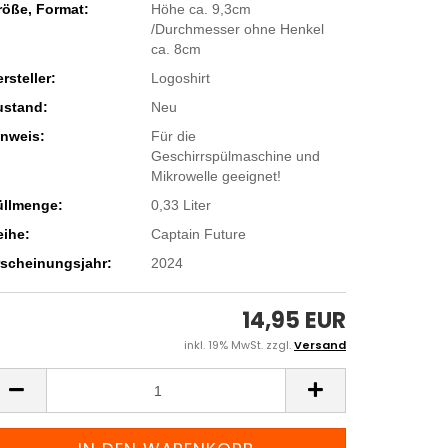
röße, Format:
Höhe ca. 9,3cm
/Durchmesser ohne Henkel
ca. 8cm
rsteller:
Logoshirt
ustand:
Neu
inweis:
Für die
Geschirrspülmaschine und
Mikrowelle geeignet!
üllmenge:
0,33 Liter
eihe:
Captain Future
rscheinungsjahr:
2024
14,95 EUR
inkl. 19% MwSt. zzgl.
Versand