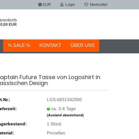
EUR
Login
Merkzettel
arenkorb
0,00 EUR
% SALE %
KONTAKT
ÜBER UNS
aptain Future Tasse von Logoshirt in
lassischen Design
t.Nr.:
LGS-6831342000
eferzeit:
ca. 3-4 Tage
(Ausland abweichend)
agerbestand:
1
Stück
terial:
Porzellan