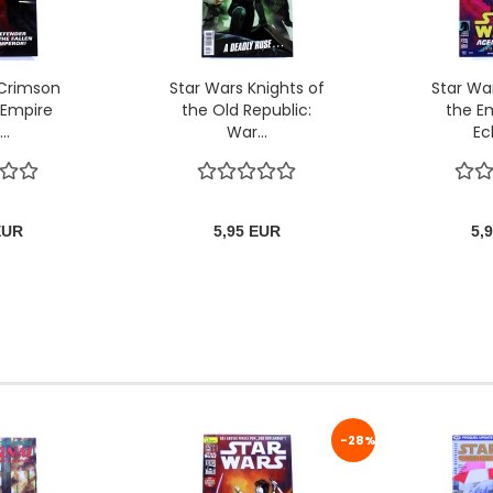
 Crimson
Star Wars Knights of
Star Wa
: Empire
the Old Republic:
the Em
..
War...
Ecl
EUR
5,95 EUR
5,
-28%