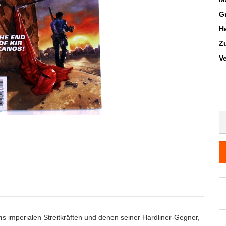
G
He
Z
V
n
s imperialen Streitkräften und denen seiner Hardliner-Gegner,