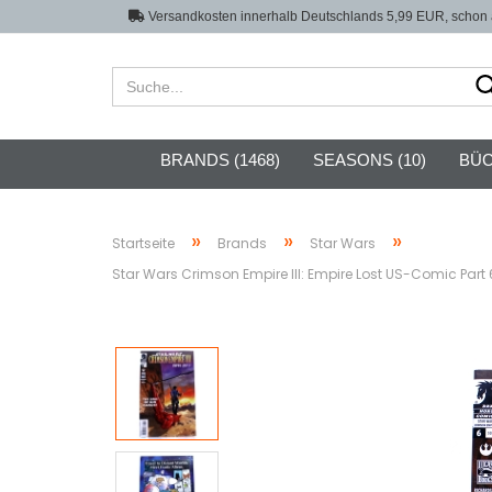
Versandkosten innerhalb Deutschlands 5,99 EUR, schon a
BRANDS (1468)
SEASONS (10)
BÜC
»
»
»
Startseite
Brands
Star Wars
Star Wars Crimson Empire III: Empire Lost US-Comic Part 6