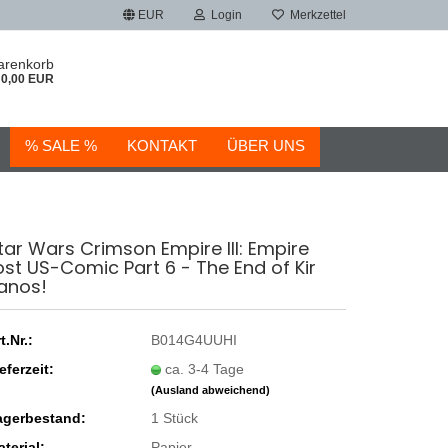
EUR
Login
Merkzettel
arenkorb
0,00 EUR
% SALE %
KONTAKT
ÜBER UNS
tar Wars Crimson Empire III: Empire
ost US-Comic Part 6 - The End of Kir
anos!
t.Nr.:
B014G4UUHI
eferzeit:
ca. 3-4 Tage
(Ausland abweichend)
agerbestand:
1
Stück
terial:
Papier