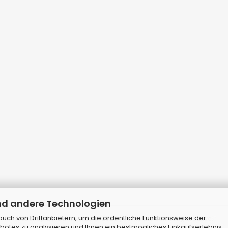
nd andere Technologien
ch von Drittanbietern, um die ordentliche Funktionsweise der
Webshop
by Gambio.de © 2026 | Template von
JungCreative
.
botes zu analysieren und Ihnen ein bestmögliches Einkaufserlebnis