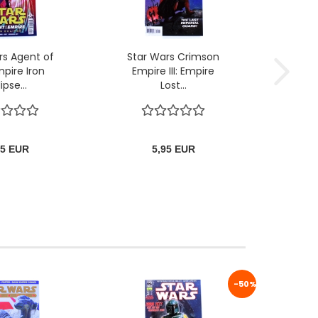
rs Agent of
Star Wars Crimson
pire Iron
Empire III: Empire
ipse...
Lost...
95 EUR
5,95 EUR
-50%