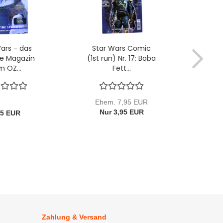
ars - das
Star Wars Comic
Sta
lle Magazin
(1st run) Nr. 17: Boba
offi
 OZ...
Fett...
Ehem. 7,95 EUR
Nur 3,95 EUR
95 EUR
Zahlung & Versand