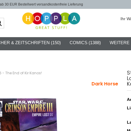
b 30 EUR Bestellwert versandkostenfreie Lieferung
Ihr W
Suche...
HER & ZEITSCHRIFTEN (150)
COMICS (1388)
WEITERE
S
 - The End of Kir Kanos!
L
K
Dark Horse
Ar
Li
L
Ma