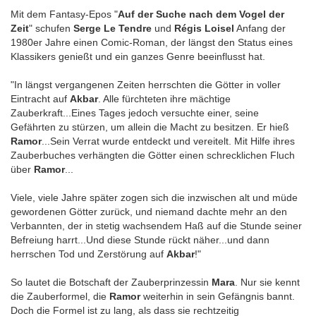
Mit dem Fantasy-Epos "
Auf der Suche nach dem Vogel der
Zeit
" schufen
Serge Le Tendre
und
Régis Loisel
Anfang der
1980er Jahre einen Comic-Roman, der längst den Status eines
Klassikers genießt und ein ganzes Genre beeinflusst hat.
"In längst vergangenen Zeiten herrschten die Götter in voller
Eintracht auf
Akbar
. Alle fürchteten ihre mächtige
Zauberkraft...Eines Tages jedoch versuchte einer, seine
Gefährten zu stürzen, um allein die Macht zu besitzen. Er hieß
Ramor
...Sein Verrat wurde entdeckt und vereitelt. Mit Hilfe ihres
Zauberbuches verhängten die Götter einen schrecklichen Fluch
über
Ramor
...
Viele, viele Jahre später zogen sich die inzwischen alt und müde
gewordenen Götter zurück, und niemand dachte mehr an den
Verbannten, der in stetig wachsendem Haß auf die Stunde seiner
Befreiung harrt...Und diese Stunde rückt näher...und dann
herrschen Tod und Zerstörung auf
Akbar
!"
So lautet die Botschaft der Zauberprinzessin
Mara
. Nur sie kennt
die Zauberformel, die
Ramor
weiterhin in sein Gefängnis bannt.
Doch die Formel ist zu lang, als dass sie rechtzeitig