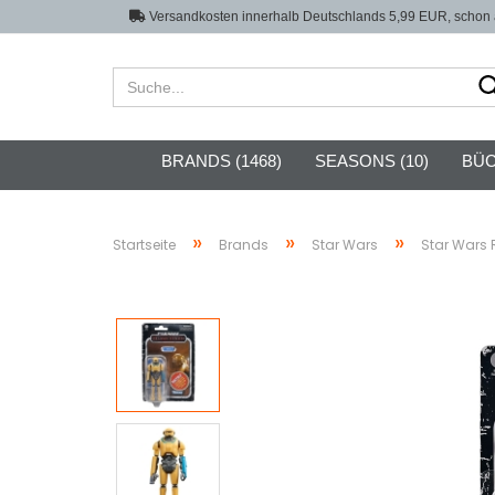
Versandkosten innerhalb Deutschlands 5,99 EUR, schon a
BRANDS (1468)
SEASONS (10)
BÜC
»
»
»
Startseite
Brands
Star Wars
Star Wars 