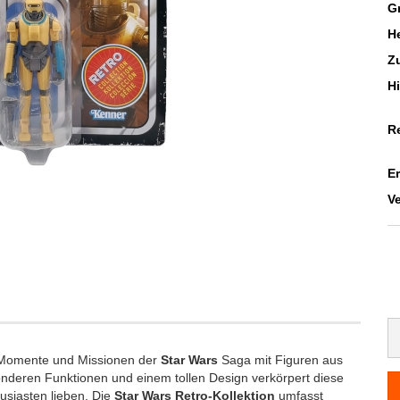
G
He
Z
H
R
E
V
 Momente und Missionen der
Star Wars
Saga mit Figuren aus
nderen Funktionen und einem tollen Design verkörpert diese
usiasten lieben. Die
Star Wars Retro-Kollektion
umfasst