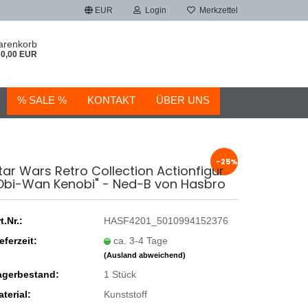
EUR
Login
Merkzettel
arenkorb
0,00 EUR
% SALE %
KONTAKT
ÜBER UNS
-25%
tar Wars Retro Collection Actionfigur
Obi-Wan Kenobi" - Ned-B von Hasbro
t.Nr.:
HASF4201_5010994152376
eferzeit:
ca. 3-4 Tage
(Ausland abweichend)
agerbestand:
1
Stück
terial:
Kunststoff