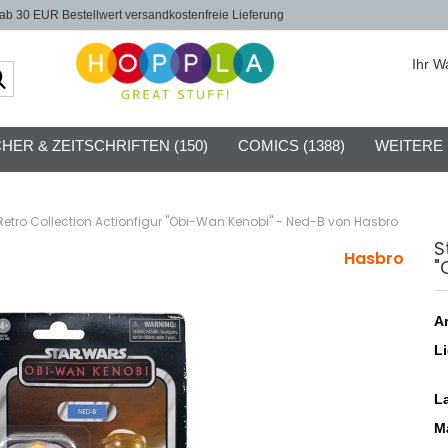
b 30 EUR Bestellwert versandkostenfreie Lieferung
Ihr W
Suche...
HER & ZEITSCHRIFTEN (150)
COMICS (1388)
WEITERE
Retro Collection Actionfigur "Obi-Wan Kenobi" - Ned-B von Hasbro
S
Hasbro
"
Ar
Li
L
Ma