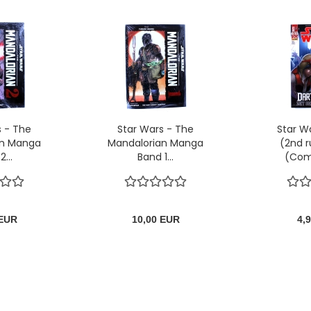
s - The
Star Wars - The
Star W
an Manga
Mandalorian Manga
(2nd r
...
Band 1...
(Com
Cov
 EUR
10,00 EUR
4,