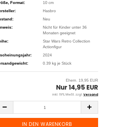
röße, Format:
10 cm
rsteller:
Hasbro
ustand:
Neu
inweis:
Nicht für Kinder unter 36
Monaten geeignet
eihe:
Star Wars Retro Collection
Actionfigur
rscheinungsjahr:
2024
ersandgewicht:
0.39
kg je Stück
Ehem. 19,95 EUR
Nur 14,95 EUR
inkl. 19% MwSt. zzgl.
Versand