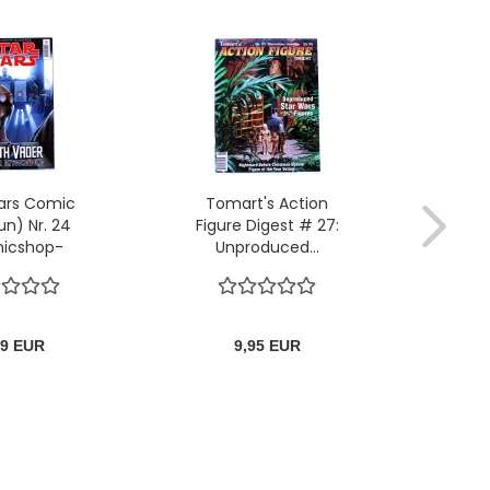
ars Comic
Tomart's Action
Sta
un) Nr. 24
Figure Digest # 27:
(Geb
icshop-
Unproduced...
im Al
er):...
99 EUR
9,95 EUR