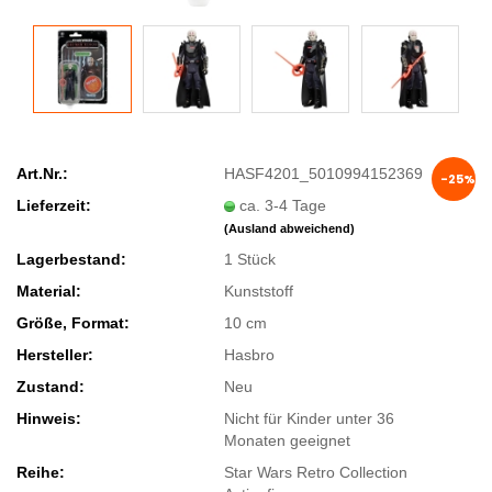
Art.Nr.:
HASF4201_5010994152369
-25%
Lieferzeit:
ca. 3-4 Tage
(Ausland abweichend)
Lagerbestand:
1
Stück
Material:
Kunststoff
Größe, Format:
10 cm
Hersteller:
Hasbro
Zustand:
Neu
Hinweis:
Nicht für Kinder unter 36
Monaten geeignet
Reihe:
Star Wars Retro Collection