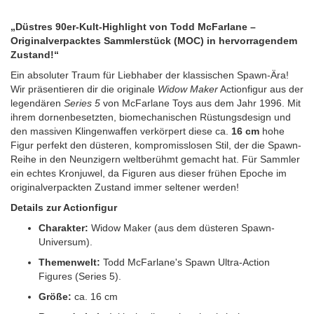
„Düstres 90er-Kult-Highlight von Todd McFarlane –
Originalverpacktes Sammlerstück (MOC) in hervorragendem
Zustand!“
Ein absoluter Traum für Liebhaber der klassischen Spawn-Ära!
Wir präsentieren dir die originale
Widow Maker
Actionfigur aus der
legendären
Series 5
von McFarlane Toys aus dem Jahr 1996. Mit
ihrem dornenbesetzten, biomechanischen Rüstungsdesign und
den massiven Klingenwaffen verkörpert diese ca.
16 cm
hohe
Figur perfekt den düsteren, kompromisslosen Stil, der die Spawn-
Reihe in den Neunzigern weltberühmt gemacht hat. Für Sammler
ein echtes Kronjuwel, da Figuren aus dieser frühen Epoche im
originalverpackten Zustand immer seltener werden!
Details zur Actionfigur
Charakter:
Widow Maker (aus dem düsteren Spawn-
Universum).
Themenwelt:
Todd McFarlane's Spawn Ultra-Action
Figures (Series 5).
Größe:
ca. 16 cm