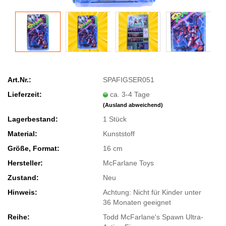
Art.Nr.:
SPAFIGSER051
Lieferzeit:
ca. 3-4 Tage
(Ausland abweichend)
Lagerbestand:
1
Stück
Material:
Kunststoff
Größe, Format:
16 cm
Hersteller:
McFarlane Toys
Zustand:
Neu
Hinweis:
Achtung: Nicht für Kinder unter
36 Monaten geeignet
Reihe:
Todd McFarlane's Spawn Ultra-