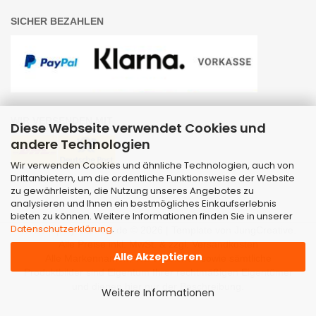
SICHER BEZAHLEN
WIR VERSENDEN MIT
Diese Webseite verwendet Cookies und
andere Technologien
Wir verwenden Cookies und ähnliche Technologien, auch von
Drittanbietern, um die ordentliche Funktionsweise der Website
zu gewährleisten, die Nutzung unseres Angebotes zu
analysieren und Ihnen ein bestmögliches Einkaufserlebnis
bieten zu können. Weitere Informationen finden Sie in unserer
Datenschutzerklärung
.
Webshop
by Gambio.de © 2026 | Template von
JungCreative
.
Alle Preise inkl. MwSt. & zzgl. Versandkosten
Alle Akzeptieren
Alle Markennamen, Warenzeichen sowie sämtliche
Produktbilder sind Eigentum Ihrer rechtmäßigen Eigentümer
und dienen hier nur der Beschreibung.
Weitere Informationen