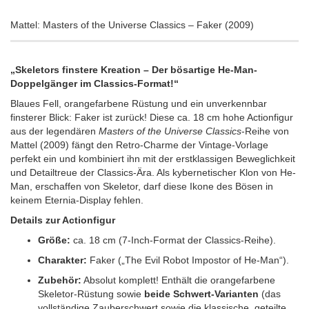
Mattel: Masters of the Universe Classics – Faker (2009)
„Skeletors finstere Kreation – Der bösartige He-Man-
Doppelgänger im Classics-Format!“
Blaues Fell, orangefarbene Rüstung und ein unverkennbar
finsterer Blick: Faker ist zurück! Diese ca. 18 cm hohe Actionfigur
aus der legendären
Masters of the Universe Classics
-Reihe von
Mattel (2009) fängt den Retro-Charme der Vintage-Vorlage
perfekt ein und kombiniert ihn mit der erstklassigen Beweglichkeit
und Detailtreue der Classics-Ära. Als kybernetischer Klon von He-
Man, erschaffen von Skeletor, darf diese Ikone des Bösen in
keinem Eternia-Display fehlen.
Details zur Actionfigur
Größe:
ca. 18 cm (7-Inch-Format der Classics-Reihe).
Charakter:
Faker („The Evil Robot Impostor of He-Man“).
Zubehör:
Absolut komplett! Enthält die orangefarbene
Skeletor-Rüstung sowie
beide Schwert-Varianten
(das
vollständige Zauberschwert sowie die klassische, geteilte