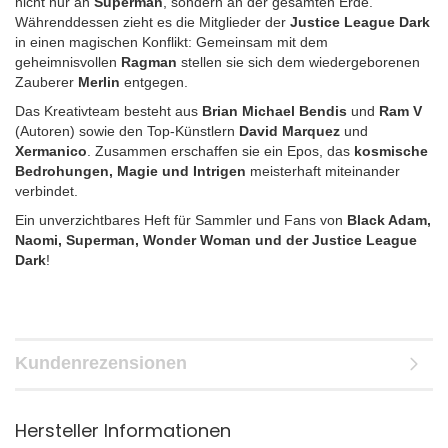
nicht nur an
Superman
, sondern an der gesamten Erde.
Währenddessen zieht es die Mitglieder der
Justice League Dark
in einen magischen Konflikt: Gemeinsam mit dem
geheimnisvollen
Ragman
stellen sie sich dem wiedergeborenen
Zauberer
Merlin
entgegen.
Das Kreativteam besteht aus
Brian Michael Bendis
und
Ram V
(Autoren) sowie den Top-Künstlern
David Marquez
und
Xermanico
. Zusammen erschaffen sie ein Epos, das
kosmische
Bedrohungen, Magie und Intrigen
meisterhaft miteinander
verbindet.
Ein unverzichtbares Heft für Sammler und Fans von
Black Adam,
Naomi, Superman, Wonder Woman und der Justice League
Dark
!
Kundenrezensionen
Hersteller Informationen