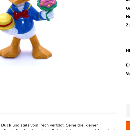
G
He
Z
H
E
V
 Duck
und stets vom Pech verfolgt. Seine drei kleinen