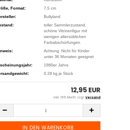
röße, Format:
7,5 cm
rsteller:
Bullyland
ustand:
toller Sammlerzustand,
schöne Vitrinenfigur mit
wenigen altersüblichen
Farbabschürfungen.
inweis:
Achtung: Nicht für Kinder
unter 36 Monaten geeignet
rscheinungsjahr:
1980er Jahre
ersandgewicht:
0.28
kg je Stück
12,95 EUR
inkl. 19% MwSt. zzgl.
Versand