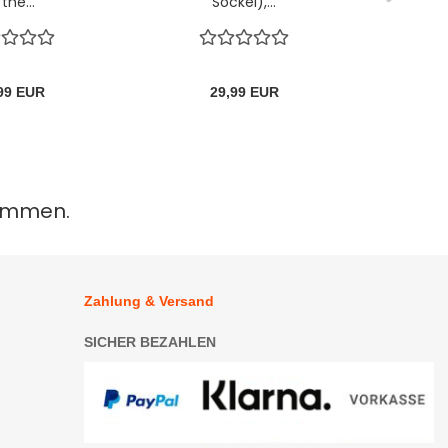
 the...
Sockel),...
Do
K
99 EUR
29,99 EUR
nommen.
Zahlung & Versand
SICHER BEZAHLEN