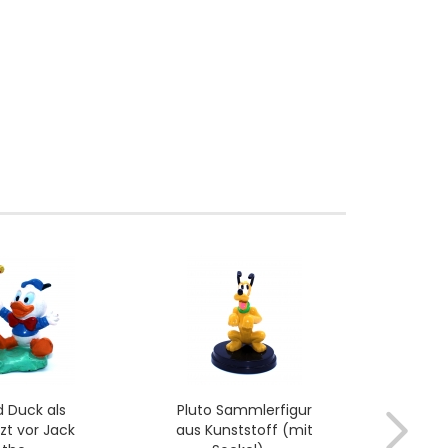
 Duck als
Pluto Sammlerfigur
D
zt vor Jack
aus Kunststoff (mit
(F