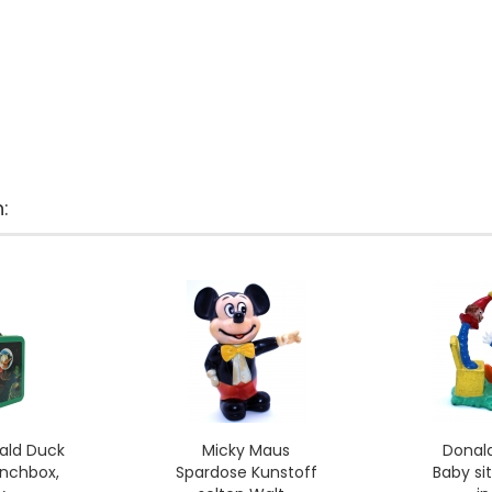
:
ald Duck
Micky Maus
Donald
unchbox,
Spardose Kunstoff
Baby sit