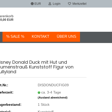
EUR
Login
Merkzettel
arenkorb
0,00 EUR
% SALE %
KONTAKT
ÜBER UNS
isney Donald Duck mit Hut und
lumenstrauß Kunststoff Figur von
ullyland
t.Nr.:
DISDONDUCFIG09
eferzeit:
ca. 3-4 Tage
(Ausland abweichend)
agerbestand:
1
Stück
terial:
Kunststoff