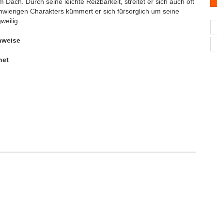
 Dach. Durch seine leichte Reizbarkeit, streitet er sich auch oft
chwierigen Charakters kümmert er sich fürsorglich um seine
weilig.
nweise
net