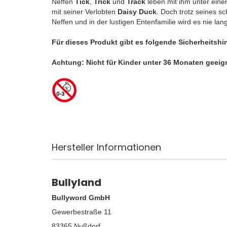
Neffen
Tick
,
Trick
und
Track
leben mit ihm unter einem
mit seiner Verlobten
Daisy Duck
. Doch trotz seines s
Neffen und in der lustigen Entenfamilie wird es nie lang
Für dieses Produkt gibt es folgende Sicherheitshi
Achtung: Nicht für Kinder unter 36 Monaten geeig
Hersteller Informationen
Bullyland
Bullyword GmbH
Gewerbestraße 11
83365 Nußdorf