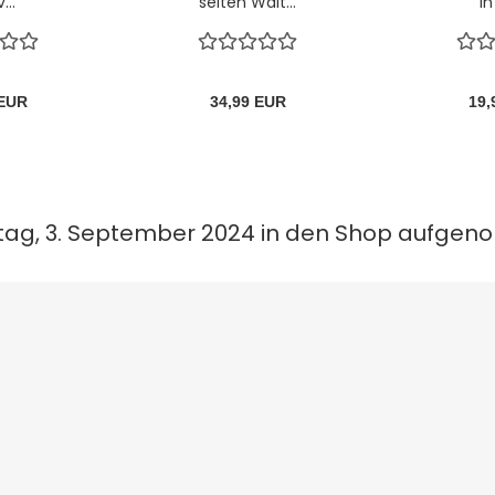
...
selten Walt...
in
 EUR
34,99 EUR
19,
stag, 3. September 2024 in den Shop aufge