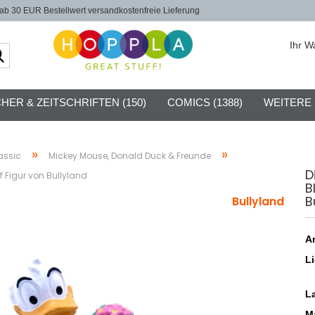
b 30 EUR Bestellwert versandkostenfreie Lieferung
Ihr W
Suche...
HER & ZEITSCHRIFTEN (150)
COMICS (1388)
WEITERE
»
»
assic
Mickey Mouse, Donald Duck & Freunde
D
 Figur von Bullyland
B
B
Bullyland
Ar
Li
L
Ma