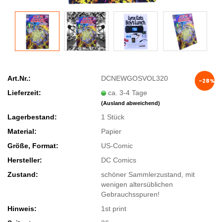
Art.Nr.:
DCNEWGOSVOL320
-28%
Lieferzeit:
ca. 3-4 Tage
(Ausland abweichend)
Lagerbestand:
1
Stück
Material:
Papier
Größe, Format:
US-Comic
Hersteller:
DC Comics
Zustand:
schöner Sammlerzustand, mit
wenigen altersüblichen
Gebrauchsspuren!
Hinweis:
1st print