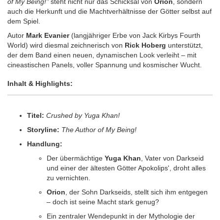
of My Being!"
steht nicht nur das Schicksal von
Orion
, sondern
auch die Herkunft und die Machtverhältnisse der Götter selbst auf
dem Spiel.
Autor
Mark Evanier
(langjähriger Erbe von Jack Kirbys Fourth
World) wird diesmal zeichnerisch von
Rick Hoberg
unterstützt,
der dem Band einen neuen, dynamischen Look verleiht – mit
cineastischen Panels, voller Spannung und kosmischer Wucht.
Inhalt & Highlights:
Titel:
Crushed by Yuga Khan!
Storyline:
The Author of My Being!
Handlung:
Der übermächtige
Yuga Khan
, Vater von Darkseid
und einer der ältesten Götter Apokolips', droht alles
zu vernichten.
Orion
, der Sohn Darkseids, stellt sich ihm entgegen
– doch ist seine Macht stark genug?
Ein zentraler Wendepunkt in der Mythologie der