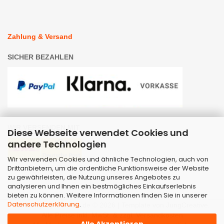
Zahlung & Versand
SICHER BEZAHLEN
WIR VERSENDEN MIT
Diese Webseite verwendet Cookies und
andere Technologien
Wir verwenden Cookies und ähnliche Technologien, auch von
Drittanbietern, um die ordentliche Funktionsweise der Website
zu gewährleisten, die Nutzung unseres Angebotes zu
analysieren und Ihnen ein bestmögliches Einkaufserlebnis
bieten zu können. Weitere Informationen finden Sie in unserer
Datenschutzerklärung
.
Webshop
by Gambio.de © 2026 | Template von
JungCreative
.
Alle Preise inkl. MwSt. & zzgl. Versandkosten