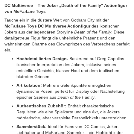
DC Multiverse – The Joker „Death of the Family“ Actionfigur
von McFarlane Toys
Tauche ein in die düstere Welt von Gotham City mit der
McFarlane Toys DC Multiverse Actionfigur
des ikonischen
Jokers aus der legendären Storyline
Death of the Family
. Diese
detailgetreue Figur fängt die unheimliche Präsenz und den
wahnsinnigen Charme des Clownprinzen des Verbrechens perfekt
ein.
Hochdetailliertes Design:
Basierend auf Greg Capullos
ikonischer Interpretation des Jokers, inklusive seines
entstellten Gesichts, blasser Haut und dem teuflischen,
blutroten Grinsen.
Artikulation:
Mehrere Gelenkpunkte ermöglichen
dynamische Posen, perfekt für Display oder Nachstellung
epischer Szenen aus
Death of the Family
.
Authentisches Zubehör:
Enthält charakteristische
Requisiten wie eine Spielkarte und eine Axt, die Jokers
mörderische, aber verspielte Persönlichkeit unterstreichen.
Sammlerstück:
Ideal für Fans von DC Comics, Joker-
Liebhaber und McFarlane-Sammler – ein Highlight jeder