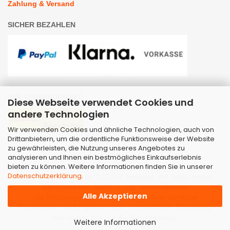
Zahlung & Versand
SICHER BEZAHLEN
WIR VERSENDEN MIT
Diese Webseite verwendet Cookies und
andere Technologien
Wir verwenden Cookies und ähnliche Technologien, auch von
Drittanbietern, um die ordentliche Funktionsweise der Website
zu gewährleisten, die Nutzung unseres Angebotes zu
analysieren und Ihnen ein bestmögliches Einkaufserlebnis
bieten zu können. Weitere Informationen finden Sie in unserer
Datenschutzerklärung
.
Webshop
by Gambio.de © 2026 | Template von
JungCreative
.
Alle Preise inkl. MwSt. & zzgl. Versandkosten
Alle Akzeptieren
Alle Markennamen, Warenzeichen sowie sämtliche
Produktbilder sind Eigentum Ihrer rechtmäßigen Eigentümer
und dienen hier nur der Beschreibung.
Weitere Informationen