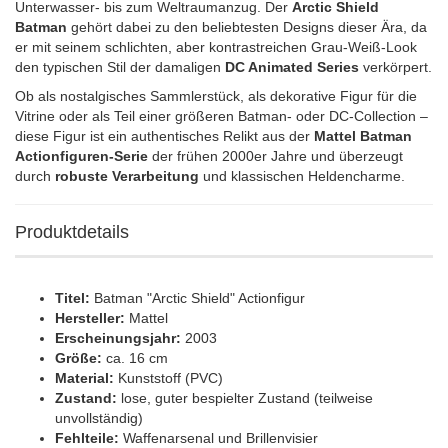
Unterwasser- bis zum Weltraumanzug. Der
Arctic Shield
Batman
gehört dabei zu den beliebtesten Designs dieser Ära, da
er mit seinem schlichten, aber kontrastreichen Grau-Weiß-Look
den typischen Stil der damaligen
DC Animated Series
verkörpert.
Ob als nostalgisches Sammlerstück, als dekorative Figur für die
Vitrine oder als Teil einer größeren Batman- oder DC-Collection –
diese Figur ist ein authentisches Relikt aus der
Mattel Batman
Actionfiguren-Serie
der frühen 2000er Jahre und überzeugt
durch
robuste Verarbeitung
und klassischen Heldencharme.
Produktdetails
Titel:
Batman "Arctic Shield" Actionfigur
Hersteller:
Mattel
Erscheinungsjahr:
2003
Größe:
ca. 16 cm
Material:
Kunststoff (PVC)
Zustand:
lose, guter bespielter Zustand (teilweise
unvollständig)
Fehlteile:
Waffenarsenal und Brillenvisier