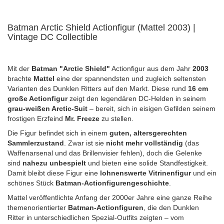
Batman Arctic Shield Actionfigur (Mattel 2003) |
Vintage DC Collectible
Mit der
Batman "Arctic Shield"
Actionfigur aus dem Jahr
2003
brachte
Mattel
eine der spannendsten und zugleich seltensten
Varianten des Dunklen Ritters auf den Markt. Diese rund
16 cm
große Actionfigur
zeigt den legendären DC-Helden in seinem
grau-weißen Arctic-Suit
– bereit, sich in eisigen Gefilden seinem
frostigen Erzfeind
Mr. Freeze
zu stellen.
Die Figur befindet sich in einem
guten, altersgerechten
Sammlerzustand
. Zwar ist sie
nicht mehr vollständig
(das
Waffenarsenal und das Brillenvisier fehlen), doch die Gelenke
sind
nahezu unbespielt
und bieten eine solide Standfestigkeit.
Damit bleibt diese Figur eine
lohnenswerte Vitrinenfigur
und ein
schönes Stück
Batman-Actionfigurengeschichte
.
Mattel veröffentlichte Anfang der 2000er Jahre eine ganze Reihe
themenorientierter
Batman-Actionfiguren
, die den Dunklen
Ritter in unterschiedlichen Spezial-Outfits zeigten – vom