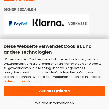
SICHER BEZAHLEN
WIR VERSENDEN MIT
Diese Webseite verwendet Cookies und
andere Technologien
Wir verwenden Cookies und ähnliche Technologien, auch von
Drittanbietern, um die ordentliche Funktionsweise der Website
zu gewährleisten, die Nutzung unseres Angebotes zu
analysieren und Ihnen ein bestmögliches Einkaufserlebnis
bieten zu können. Weitere Informationen finden Sie in unserer
Datenschutzerklärung
.
Webshop
by Gambio.de © 2026 | Template von
JungCreative
.
Alle Preise inkl. MwSt. & zzgl. Versandkosten
Alle Akzeptieren
Alle Markennamen, Warenzeichen sowie sämtliche
Produktbilder sind Eigentum Ihrer rechtmäßigen Eigentümer
und dienen hier nur der Beschreibung.
Weitere Informationen