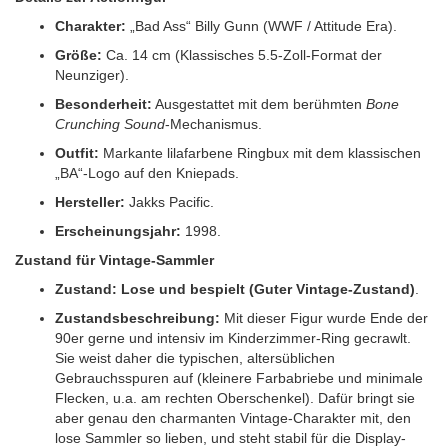
Charakter:
„Bad Ass“ Billy Gunn (WWF / Attitude Era).
Größe:
Ca. 14 cm (Klassisches 5.5-Zoll-Format der
Neunziger).
Besonderheit:
Ausgestattet mit dem berühmten
Bone
Crunching Sound
-Mechanismus.
Outfit:
Markante lilafarbene Ringbux mit dem klassischen
„BA“-Logo auf den Kniepads.
Hersteller:
Jakks Pacific.
Erscheinungsjahr:
1998.
Zustand für Vintage-Sammler
Zustand:
Lose und bespielt (Guter Vintage-Zustand)
.
Zustandsbeschreibung:
Mit dieser Figur wurde Ende der
90er gerne und intensiv im Kinderzimmer-Ring gecrawlt.
Sie weist daher die typischen, altersüblichen
Gebrauchsspuren auf (kleinere Farbabriebe und minimale
Flecken, u.a. am rechten Oberschenkel). Dafür bringt sie
aber genau den charmanten Vintage-Charakter mit, den
lose Sammler so lieben, und steht stabil für die Display-