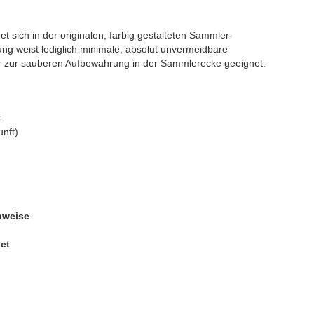
t sich in der originalen, farbig gestalteten Sammler-
ng weist lediglich minimale, absolut unvermeidbare
er zur sauberen Aufbewahrung in der Sammlerecke geeignet.
k
unft)
nweise
et