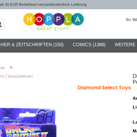
b 30 EUR Bestellwert versandkostenfreie Lieferung
Ihr W
Suche...
HER & ZEITSCHRIFTEN (150)
COMICS (1388)
WEITERE
»
ren
D
orm / Eiswürfelform
P
Diamond Select Toys
Ar
Li
L
Ma