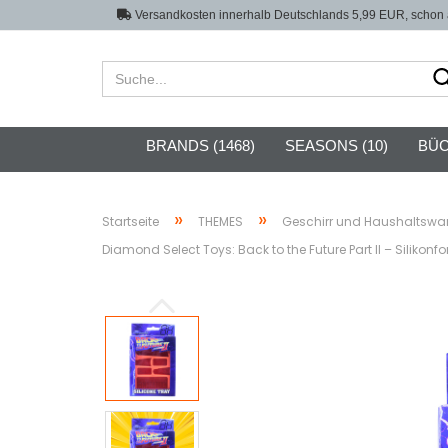
Versandkosten innerhalb Deutschlands 5,99 EUR, schon a
BRANDS (1468)
SEASONS (10)
BÜC
»
»
Startseite
THEMES
Geschirr und Haushaltswa
Diamond Select Toys: Back to the Future Part II – Silikonf