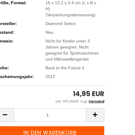
röße, Format:
16 x 13.2 x 3.4 cm (L x B x
H)
(Verpackungsabmessung)
rsteller:
Diamond Select
ustand:
Neu
inweis:
Nicht für Kinder unter 3
Jahren geeignet. Nicht
geeignet für Spülmaschinen
und Mikrowellengeräte
eihe:
Back to the Future II
rscheinungsjahr:
2012
14,95 EUR
inkl. 19% MwSt. zzgl.
Versand