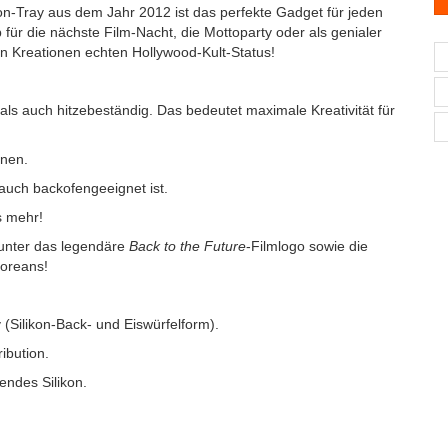
ikon-Tray aus dem Jahr 2012 ist das perfekte Gadget für jeden
b für die nächste Film-Nacht, die Mottoparty oder als genialer
en Kreationen echten Hollywood-Kult-Status!
- als auch hitzebeständig. Das bedeutet maximale Kreativität für
inen.
auch backofengeeignet ist.
s mehr!
runter das legendäre
Back to the Future
-Filmlogo sowie die
Loreans!
y (Silikon-Back- und Eiswürfelform).
ibution.
gendes Silikon.