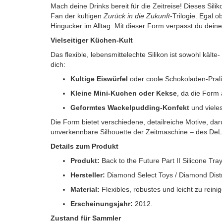
Mach deine Drinks bereit für die Zeitreise! Dieses Sil
Fan der kultigen
Zurück in die Zukunft
-Trilogie. Egal o
Hingucker im Alltag: Mit dieser Form verpasst du dein
Vielseitiger Küchen-Kult
Das flexible, lebensmittelechte Silikon ist sowohl kälte
dich:
Kultige Eiswürfel
oder coole Schokoladen-Pral
Kleine Mini-Kuchen oder Kekse
, da die Form 
Geformtes Wackelpudding-Konfekt
und viele
Die Form bietet verschiedene, detailreiche Motive, da
unverkennbare Silhouette der Zeitmaschine – des De
Details zum Produkt
Produkt:
Back to the Future Part II Silicone Tra
Hersteller:
Diamond Select Toys / Diamond Distr
Material:
Flexibles, robustes und leicht zu reini
Erscheinungsjahr:
2012.
Zustand für Sammler