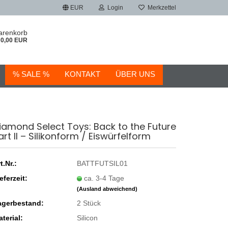
EUR
Login
Merkzettel
arenkorb
0,00 EUR
% SALE %
KONTAKT
ÜBER UNS
iamond Select Toys: Back to the Future
art II – Silikonform / Eiswürfelform
t.Nr.:
BATTFUTSIL01
eferzeit:
ca. 3-4 Tage
(Ausland abweichend)
agerbestand:
2
Stück
terial:
Silicon