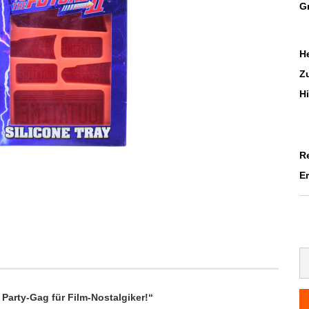
G
He
Z
H
R
E
 Party-Gag für Film-Nostalgiker!“