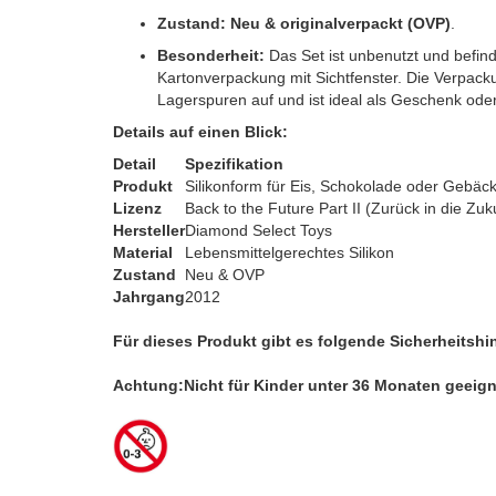
Zustand:
Neu & originalverpackt (OVP)
.
Besonderheit:
Das Set ist unbenutzt und befinde
Kartonverpackung mit Sichtfenster. Die Verpacku
Lagerspuren auf und ist ideal als Geschenk od
Details auf einen Blick:
Detail
Spezifikation
Produkt
Silikonform für Eis, Schokolade oder Gebäc
Lizenz
Back to the Future Part II (Zurück in die Zuk
Hersteller
Diamond Select Toys
Material
Lebensmittelgerechtes Silikon
Zustand
Neu & OVP
Jahrgang
2012
Für dieses Produkt gibt es folgende Sicherheitshi
Achtung:Nicht für Kinder unter 36 Monaten geeign