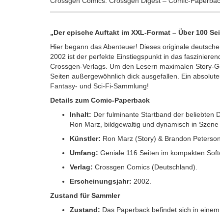
Crossgen Comics: Crossgen Digest – Comic-Paperback
„Der epische Auftakt im XXL-Format – Über 100 Sei
Hier begann das Abenteuer! Dieses originale deutsc
2002 ist der perfekte Einstiegspunkt in das faszinier
Crossgen-Verlags. Um den Lesern maximalen Story-Gen
Seiten außergewöhnlich dick ausgefallen. Ein absolutes
Fantasy- und Sci-Fi-Sammlung!
Details zum Comic-Paperback
Inhalt:
Der fulminante Startband der beliebten 
Ron Marz, bildgewaltig und dynamisch in Szene
Künstler:
Ron Marz (Story) & Brandon Peterson 
Umfang:
Geniale 116 Seiten im kompakten Softc
Verlag:
Crossgen Comics (Deutschland).
Erscheinungsjahr:
2002.
Zustand für Sammler
Zustand:
Das Paperback befindet sich in eine