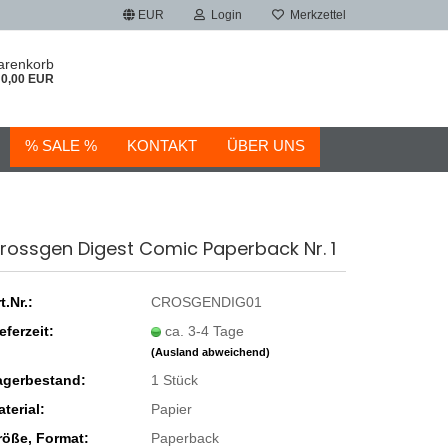
EUR
Login
Merkzettel
arenkorb
0,00 EUR
% SALE %
KONTAKT
ÜBER UNS
rossgen Digest Comic Paperback Nr. 1
t.Nr.:
CROSGENDIG01
eferzeit:
ca. 3-4 Tage
(Ausland abweichend)
agerbestand:
1
Stück
terial:
Papier
röße, Format:
Paperback