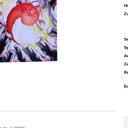
He
Z
Se
S
A
Z
R
E