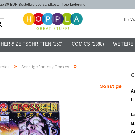
b 30 EUR Bestellwert versandkostenfreie Lieferung
Ihr W
Suche...
HER & ZEITSCHRIFTEN (150)
COMICS (1388)
WEITERE
»
»
omics
Sonstige Fantasy Comics
C
Sonstige
Ar
Li
L
Ma
G