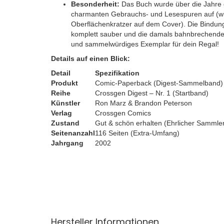
Besonderheit:
Das Buch wurde über die Jahre g
charmanten Gebrauchs- und Lesespuren auf (wi
Oberflächenkratzer auf dem Cover). Die Bindung 
komplett sauber und die damals bahnbrechende, di
und sammelwürdiges Exemplar für dein Regal!
Details auf einen Blick:
Detail
Spezifikation
Produkt
Comic-Paperback (Digest-Sammelband)
Reihe
Crossgen Digest – Nr. 1 (Startband)
Künstler
Ron Marz & Brandon Peterson
Verlag
Crossgen Comics
Zustand
Gut & schön erhalten (Ehrlicher Sammle
Seitenanzahl
116 Seiten (Extra-Umfang)
Jahrgang
2002
Hersteller Informationen