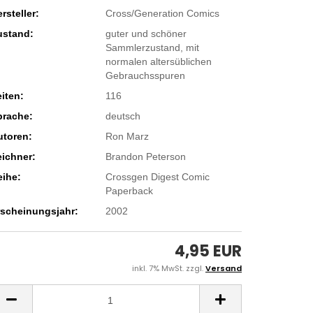
rsteller:
Cross/Generation Comics
ustand:
guter und schöner
Sammlerzustand, mit
normalen altersüblichen
Gebrauchsspuren
iten:
116
prache:
deutsch
utoren:
Ron Marz
eichner:
Brandon Peterson
eihe:
Crossgen Digest Comic
Paperback
rscheinungsjahr:
2002
4,95 EUR
inkl. 7% MwSt. zzgl.
Versand