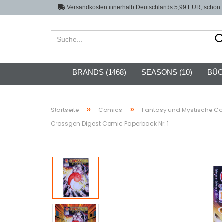
Versandkosten innerhalb Deutschlands 5,99 EUR, schon a
BRANDS (1468)
SEASONS (10)
BÜC
»
»
Startseite
Comics
Fantasy und Mystische C
Crossgen Digest Comic Paperback Nr. 1