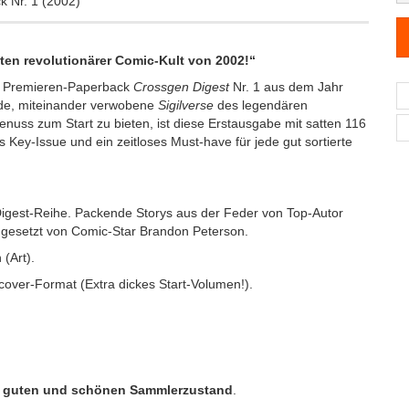
 Nr. 1 (2002)
ten revolutionärer Comic-Kult von 2002!“
he Premieren-Paperback
Crossgen Digest
Nr. 1 aus dem Jahr
ende, miteinander verwobene
Sigilverse
des legendären
uss zum Start zu bieten, ist diese Erstausgabe mit satten 116
 Key-Issue und ein zeitloses Must-have für jede gut sortierte
Digest-Reihe. Packende Storys aus der Feder von Top-Autor
 gesetzt von Comic-Star Brandon Peterson.
(Art).
over-Format (Extra dickes Start-Volumen!).
m
guten und schönen Sammlerzustand
.