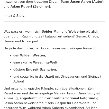
inszeniert von dem kreativen Dream-Team
Jason Aaron (Autor)
und
Adam Kubert (Zeichner)
.
Inhalt & Story:
Was passiert, wenn sich
Spider-Man
und
Wolverine
plötzlich
quer durch Raum und Zeit katapultiert sehen? Genau: Chaos,
Humor und Action pur!
Begleite das ungleiche Duo auf einer wahnwitzigen Reise durch:
den
Wilden Westen
,
eine skurrile
Wrestling-Welt
,
düstere
Endzeit-Szenarien
,
und sogar bis in die
Urzeit
mit Dinosauriern und Steinzeit-
Action!
Und mittendrin: epische Kämpfe, schräge Situationen, Zeit-
Paradoxien und der einzigartige Marvel-Humor. Diese Story ist
einmalig
,
abgedreht
und gleichzeitig
emotional tiefgründig
.
Jason Aaron beweist erneut sein Gespür für Charaktere und
absurden Witz, während Adam Kuberts dynamischer Stil jede