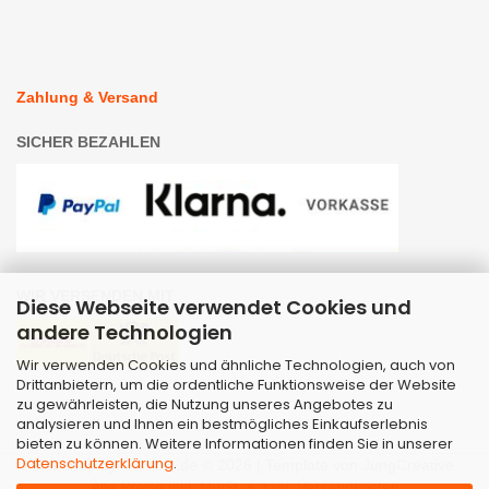
Zahlung & Versand
SICHER BEZAHLEN
WIR VERSENDEN MIT
Diese Webseite verwendet Cookies und
andere Technologien
Wir verwenden Cookies und ähnliche Technologien, auch von
Drittanbietern, um die ordentliche Funktionsweise der Website
zu gewährleisten, die Nutzung unseres Angebotes zu
analysieren und Ihnen ein bestmögliches Einkaufserlebnis
bieten zu können. Weitere Informationen finden Sie in unserer
Datenschutzerklärung
.
Webshop
by Gambio.de © 2026 | Template von
JungCreative
.
Alle Preise inkl. MwSt. & zzgl. Versandkosten