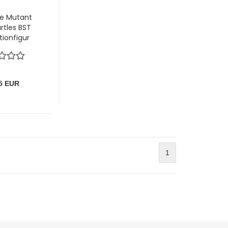
e Mutant
urtles BST
ionfigur
 Jones
5 EUR
1