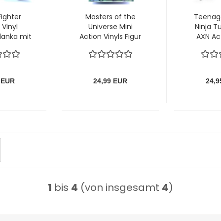
Fighter
Masters of the
Teenag
 Vinyl
Universe Mini
Ninja T
Blanka mit
Action Vinyls Figur
AXN Act
karte
Ram-Man von The
Casey
Loyal Subjects
 EUR
24,99 EUR
24,9
1
bis
4
(von insgesamt
4
)