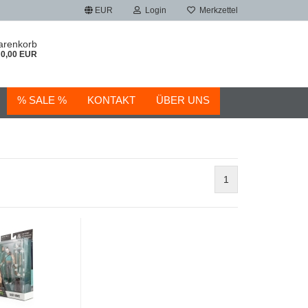
EUR
Login
Merkzettel
arenkorb
0,00 EUR
% SALE %
KONTAKT
ÜBER UNS
1